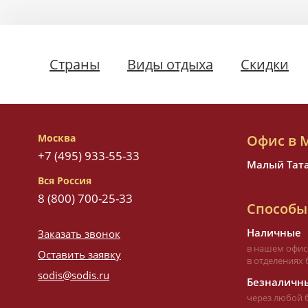
Фелисите (остров)
•
6
Страны
Виды отдыха
Скидки
Москва
Офис в 
+7 (495) 933-55-33
Малый Татар
Вся Россия
8 (800) 700-25-33
Способы
Наличные
Заказать звонок
в нашем офис
Оставить заявку
в отделениях 
sodis@sodis.ru
Безналичны
через любой 