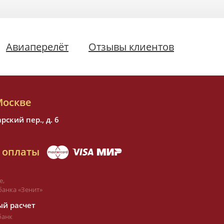
Авиаперелёт
Отзывы клиентов
Москве
ский пер., д. 6
 оплаты
е,
банка «Зенит»
й расчет
банк