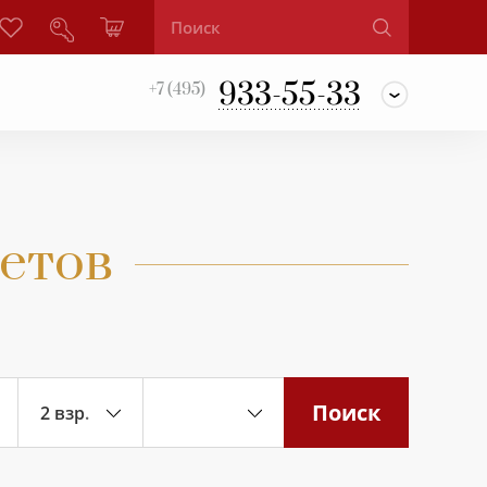
933-55-33
+7 (495)
етов
Поиск
лета
2 взр.