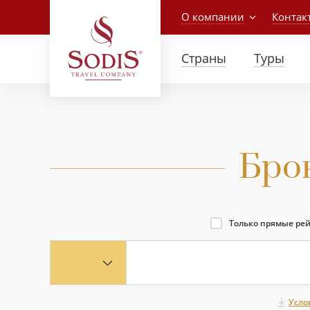
О компании
Контак
Страны
Туры
Бро
Только прямые ре
Усло