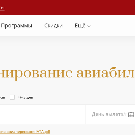
ты
Программы
Скидки
Ещё
нирование
авиабил
йсы
+/- 3 дня
День вылета/при
вия авиаперевозки IATA.pdf