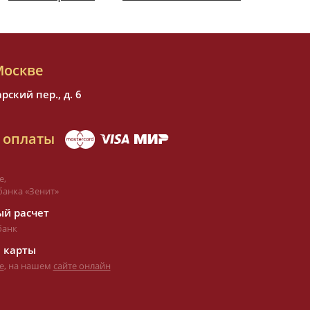
Москве
ский пер., д. 6
 оплаты
е,
банка «Зенит»
й расчет
банк
 карты
е
, на нашем
сайте онлайн