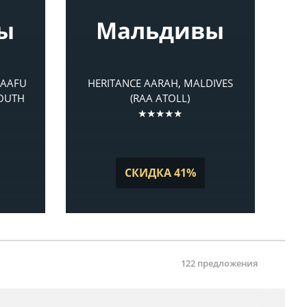
ы
Мальдивы
KAAFU
HERITANCE AARAH, MALDIVES
SOUTH
(RAA ATOLL)
★★★★★
СКИДКА 41%
122 предложения