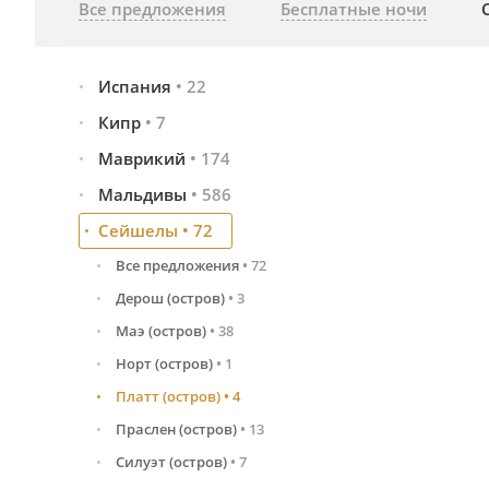
Все предложения
Бесплатные ночи
Испания
•
22
Кипр
Малага и побережье Коста-дель-Соль
•
7
•
12
Тенерифе (Канарские о-ва)
•
10
Маврикий
Все предложения
•
174
•
7
Айа-Напа
•
1
Мальдивы
Все предложения
•
586
•
174
Лимасол
•
4
Восточное побережье
•
63
Сейшелы
Все предложения
•
72
•
586
Пафос
•
2
Западное побережье
•
50
Северная часть
•
195
Все предложения
•
72
Северное побережье
•
54
Центральная часть
•
353
Дерош (остров)
•
3
Южное побережье
•
7
Южная часть
•
38
Маэ (остров)
•
38
Норт (остров)
•
1
Платт (остров)
•
4
Праcлен (остров)
•
13
Силуэт (остров)
•
7