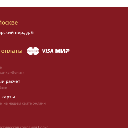
Москве
ский пер., д. 6
 оплаты
е,
банка «Зенит»
й расчет
банк
 карты
е
, на нашем
сайте онлайн
истическая компания Содис.