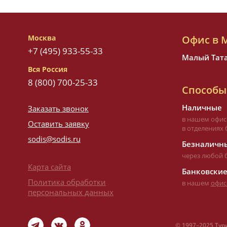
Москва
Офис в 
+7 (495) 933-55-33
Малый Татар
Вся Россия
8 (800) 700-25-33
Способы
Наличные
Заказать звонок
в нашем офис
Оставить заявку
в отделениях 
sodis@sodis.ru
Безналичны
через любой 
Карта сайта
Банковские
Политика обработки
в нашем
офис
персональных данных
©
1997–
2025 Тур