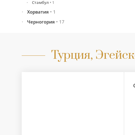
Стамбул
•
1
Хорватия
•
1
Черногория
Сплит
•
1
•
17
Все предложения
•
17
Будва
•
10
Святой Стефан
•
1
Турция, Эгейск
Херцег-Нови
•
6