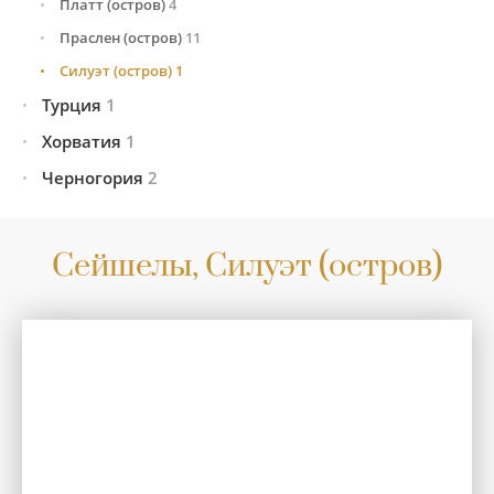
Платт (остров)
4
Праcлен (остров)
11
Силуэт (остров)
1
Турция
1
Хорватия
Стамбул
1
1
Черногория
Сплит
1
2
Херцег-Нови
2
Сейшелы, Силуэт (остров)