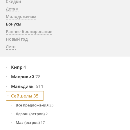
Скидки
Детям
Молодоженам
Бонусы
Раннее бронирование
Новый год
Лето
Кипр
4
Маврикий
Все предложения
78
4
Лимасол
2
Мальдивы
Все предложения
511
78
Пафос
2
Восточное побережье
22
Сейшелы
Все предложения
35
511
Западное побережье
30
Северная часть
136
Все предложения
35
Северное побережье
26
Центральная часть
333
Дерош (остров)
2
Южная часть
42
Маэ (остров)
17