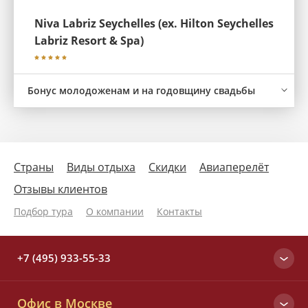
Niva Labriz Seychelles (ex. Hilton Seychelles
Labriz Resort & Spa)
Бонус молодоженам и на годовщину свадьбы
Страны
Виды отдыха
Скидки
Авиаперелёт
Отзывы клиентов
Подбор тура
О компании
Контакты
+7 (495) 933-55-33
Москва
Офис в Москве
+7 (495) 933-55-33