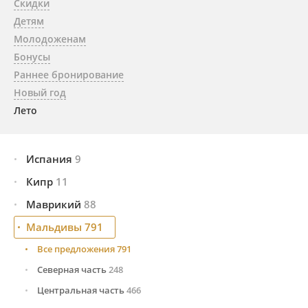
Скидки
Детям
Молодоженам
Бонусы
Раннее бронирование
Новый год
Лето
Испания
9
Кипр
Все предложения
11
9
Малага и побережье Коста-дель-Соль
4
Маврикий
Все предложения
88
11
Тенерифе (Канарские о-ва)
5
Айа-Напа
1
Мальдивы
Все предложения
791
88
Лимасол
6
Восточное побережье
46
Все предложения
791
Пафос
4
Западное побережье
22
Северная часть
248
Северное побережье
14
Центральная часть
466