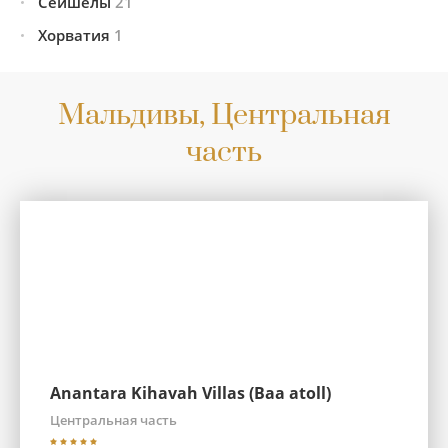
Сейшелы
21
Хорватия
Все предложения
1
21
Дерош (остров)
1
Сплит
1
Маэ (остров)
11
Мальдивы, Центральная
Платт (остров)
2
часть
Праcлен (остров)
5
Силуэт (остров)
2
Anantara Kihavah Villas (Baa atoll)
Центральная часть