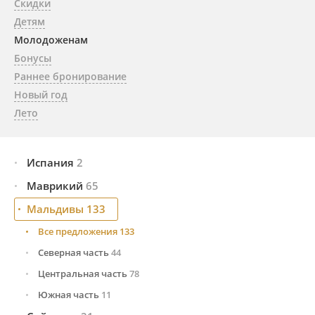
Скидки
Детям
Молодоженам
Бонусы
Раннее бронирование
Новый год
Лето
Испания
2
Маврикий
Тенерифе (Канарские о-ва)
65
2
Мальдивы
Все предложения
133
65
Восточное побережье
13
Все предложения
133
Западное побережье
25
Северная часть
44
Северное побережье
27
Центральная часть
78
Южная часть
11