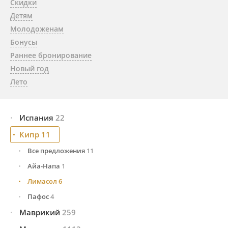
Скидки
Детям
Молодоженам
Бонусы
Раннее бронирование
Новый год
Лето
Испания
22
Кипр
Малага и побережье Коста-дель-Соль
11
12
Тенерифе (Канарские о-ва)
10
Все предложения
11
Айа-Напа
1
Лимасол
6
Пафос
4
Маврикий
259