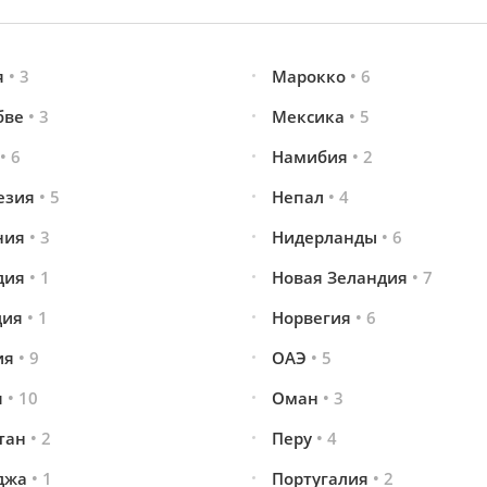
я
• 3
Марокко
• 6
бве
• 3
Мексика
• 5
• 6
Намибия
• 2
езия
• 5
Непал
• 4
ния
• 3
Нидерланды
• 6
дия
• 1
Новая Зеландия
• 7
дия
• 1
Норвегия
• 6
ия
• 9
ОАЭ
• 5
я
• 10
Оман
• 3
стан
• 2
Перу
• 4
джа
• 1
Португалия
• 2