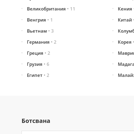
Великобритания
• 11
Кения
Венгрия
• 1
Китай
Вьетнам
• 3
Колум
Германия
• 2
Корея
Греция
• 2
Маври
Грузия
• 6
Мадаг
Египет
• 2
Малай
Ботсвана