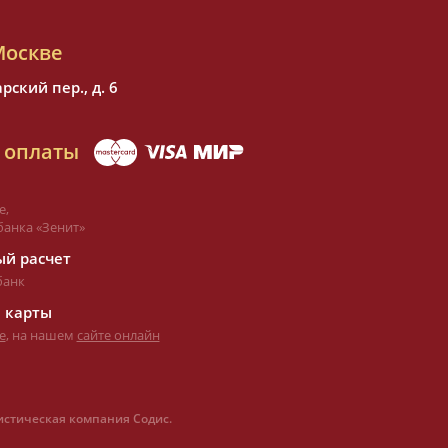
Москве
ский пер., д. 6
 оплаты
е,
банка «Зенит»
й расчет
банк
 карты
е
, на нашем
сайте онлайн
истическая компания Содис.