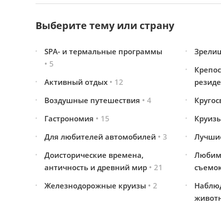
Выберите тему или страну
SPA- и термальные программы
Зрели
• 5
Крепос
Активный отдых
• 12
резид
Воздушные путешествия
• 4
Кругос
Гастрономия
• 15
Круиз
Для любителей автомобилей
• 3
Лучши
Доисторические времена,
Любим
античность и древний мир
• 21
съемо
Железнодорожные круизы
• 2
Наблю
живот