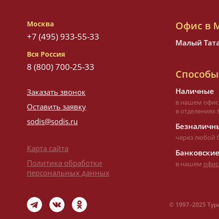
Москва
Офис в 
+7 (495) 933-55-33
Малый Татар
Вся Россия
8 (800) 700-25-33
Способы
Наличные
Заказать звонок
в нашем офис
Оставить заявку
в отделениях 
sodis@sodis.ru
Безналичны
через любой 
Карта сайта
Банковские
Политика обработки
в нашем
офис
персональных данных
©
1997–
2025 Тур