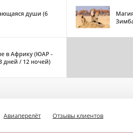
сающаяся души (6
Магия
Зимба
е в Африку (ЮАР -
3 дней / 12 ночей)
Авиаперелёт
Отзывы клиентов