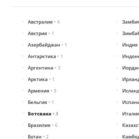
Австралия
• 4
Замби
Австрия
• 1
Зимба
Азербайджан
• 1
Индия
Антарктика
• 1
Индон
Аргентина
• 3
Иорда
Арктика
• 1
Ирлан
Армения
• 3
Ислан
Бельгия
• 1
Испан
Ботсвана
• 3
Итали
Бразилия
• 6
Казах
Бутан
• 2
Камбо