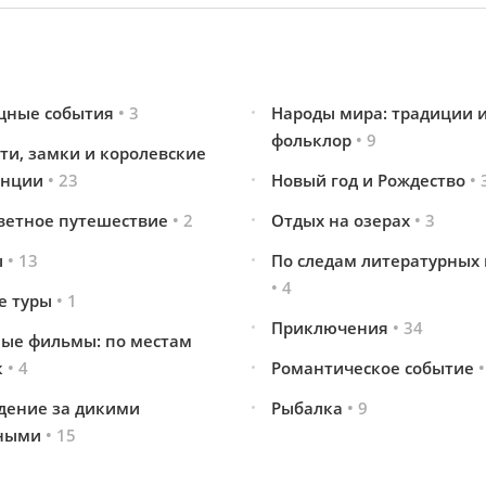
щные события
• 3
Народы мира: традиции 
фольклор
• 9
ти, замки и королевские
енции
• 23
Новый год и Рождество
• 
ветное путешествие
• 2
Отдых на озерах
• 3
ы
• 13
По следам литературных 
• 4
е туры
• 1
Приключения
• 34
ые фильмы: по местам
к
• 4
Романтическое событие
•
дение за дикими
Рыбалка
• 9
ными
• 15