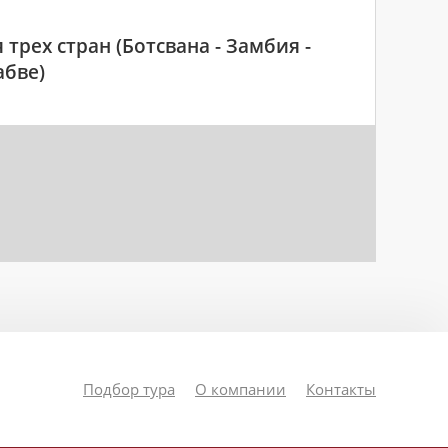
 трех стран (Ботсвана - Замбия -
бве)
Подбор тура
О компании
Контакты