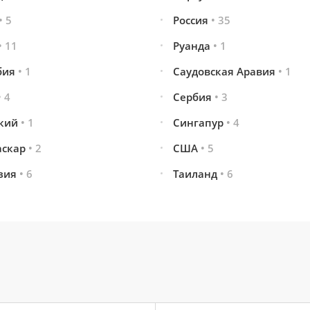
• 5
Россия
• 35
• 11
Руанда
• 1
бия
• 1
Саудовская Аравия
• 1
• 4
Сербия
• 3
кий
• 1
Сингапур
• 4
аскар
• 2
США
• 5
зия
• 6
Таиланд
• 6