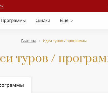
ты
Программы
Скидки
Ещё
Главная
Идеи туров / программы
еи туров / програ
программы