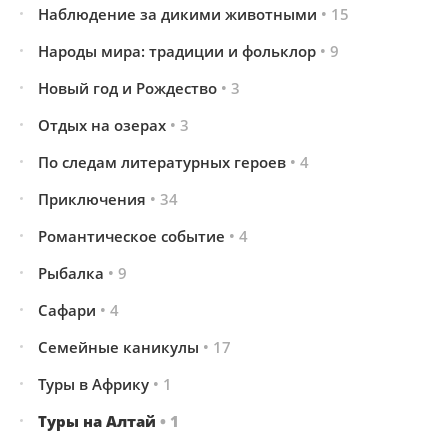
Наблюдение за дикими животными
• 15
Народы мира: традиции и фольклор
• 9
Новый год и Рождество
• 3
Отдых на озерах
• 3
По следам литературных героев
• 4
Приключения
• 34
Романтическое событие
• 4
Рыбалка
• 9
Сафари
• 4
Семейные каникулы
• 17
Туры в Африку
• 1
Туры на Алтай
• 1