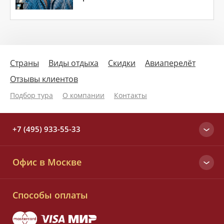
Страны
Виды отдыха
Скидки
Авиаперелёт
Отзывы клиентов
Подбор тура
О компании
Контакты
+7 (495) 933-55-33
Москва
Офис в Москве
+7 (495) 933-55-33
Вся Россия
Малый Татарский пер., д. 6
8 (800) 700-25-33
Способы оплаты