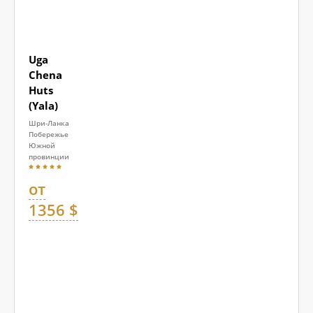
Uga
Chena
Huts
(Yala)
Шри-Ланка
Побережье
Южной
провинции
от
1356 $