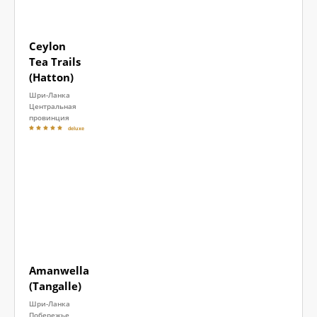
Ceylon
Tea Trails
(Hatton)
Шри-Ланка
Центральная
провинция
deluxe
Amanwella
(Tangalle)
Шри-Ланка
Побережье