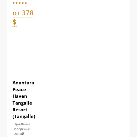
от 378
$
Anantara
Peace
Haven
Tangalle
Resort
(Tangalle)
Шри-Ланка
Побережье
Южной