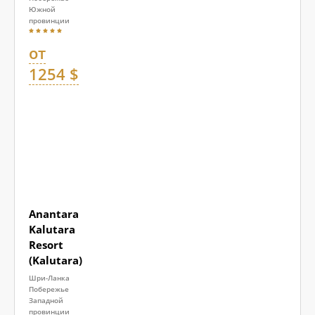
Южной
провинции
от
1254 $
Anantara
Kalutara
Resort
(Kalutara)
Шри-Ланка
Побережье
Западной
провинции