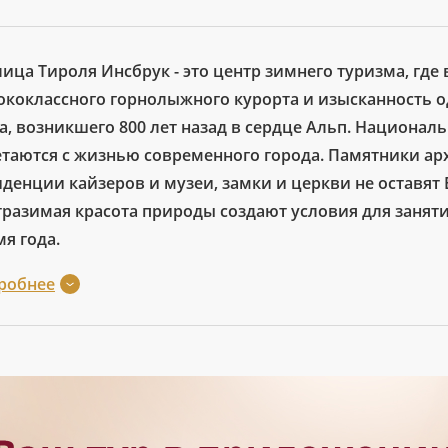
лица Тироля Инсбрук - это центр зимнего туризма, где
ококлассного горнолыжного курорта и изысканность о
а, возникшего 800 лет назад в сердце Альп. Национал
етаются с жизнью современного города. Памятники ар
иденции кайзеров и музеи, замки и церкви не оставят
тразимая красота природы создают условия для заня
я года.
робнее