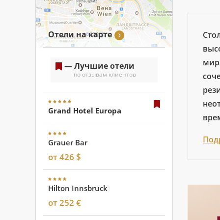
Отели на карте
Сто
выс
мир
— Лучшие отели
по отзывам клиентов
соч
рез
нео
Grand Hotel Europa
врем
Под
Grauer Bar
от 426 $
Hilton Innsbruck
от 252 €