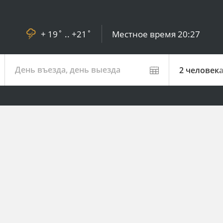
+ 19˚ .. +21˚
Местное время
20:27
День въезда, день выезда
2 человек