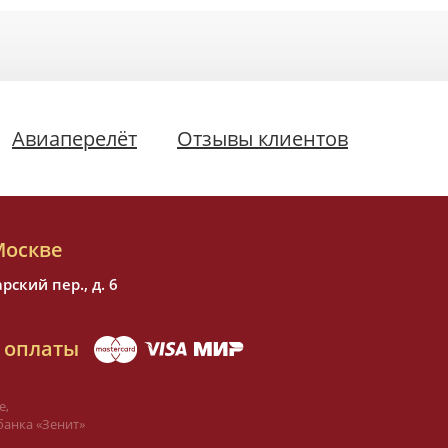
Авиаперелёт
Отзывы клиентов
Москве
ский пер., д. 6
 оплаты
е,
банка «Зенит»