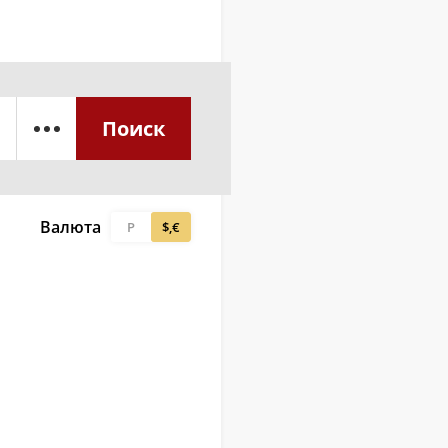
Поиск
Валюта
Р
$,€