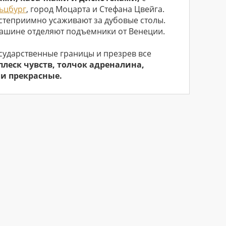
ьцбург
, город Моцарта и Стефана Цвейга.
гостеприимно усаживают за дубовые столы.
 машине отделяют подъемники от Венеции.
сударственные границы и презрев все
леск чувств, толчок адреналина,
 и прекрасные.