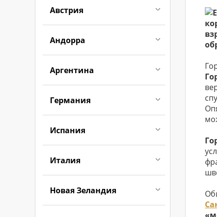
Австрия
ко
вз
Андорра
об
Го
Аргентина
Го
ве
сп
Германия
Оп
мо
Испания
Го
ус
Италия
фр
шв
Новая Зеландия
Об
Са
«м