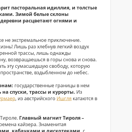
царит пасторальная идиллия, и толстые
ками. Зимой белые склоны
деревни расцветают огнями и
аже не экстремальное приключение.
жизнь! Лишь раз хлебнув легкий воздух
оренной трассы, лишь однажды
ну, возвращаешься в горы снова и снова.
ать эту сумасшедшую свободу, которую
 пространстве, вздыбленном до небес.
конам:
государственные границы в нем
 на спуски, трассы и курорты.
Из
урмаер
, из австрийского
Ишгля
катаются в
 Тироле.
Главный магнит Тироля –
времена кайзера. Знаменитая
рами, кабачками и дискотеками,
с