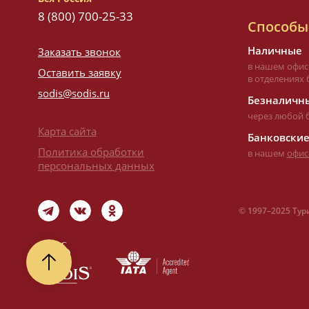
8 (800) 700-25-33
Способы
Наличные
Заказать звонок
в нашем офис
Оставить заявку
в отделениях 
sodis@sodis.ru
Безналичны
через любой 
Карта сайта
Банковские
Политика обработки
в нашем
офис
персональных данных
©
1997–
2025 Тур