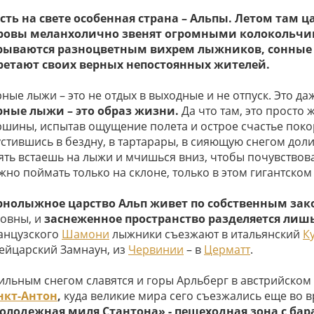
Есть на свете особенная страна – Альпы. Летом там 
ровы меланхолично звенят огромными колокольчи
рываются разноцветным вихрем лыжников, сонные 
ретают своих верных непостоянных жителей.
рные лыжи – это не отдых в выходные и не отпуск. Это д
рные лыжи – это образ жизни.
Да что там, это просто 
ршины, испытав ощущение полета и острое счастье пок
устившись в бездну, в тартарары, в сияющую снегом доли
ять встаешь на лыжи и мчишься вниз, чтобы почувствов
жно поймать только на склоне, только в этом гигантском
рнолыжное царство Альп живет по собственным за
ловны, и
заснеженное пространство разделяется лишь
анцузского
Шамони
лыжники съезжают в итальянский
К
ейцарский Замнаун, из
Червинии
– в
Церматт
.
ильным снегом славятся и горы Арльберг в австрийском
нкт-Антон
,
куда великие мира сего съезжались еще во 
олодежная миля Стантона» - пешеходная зона с ба