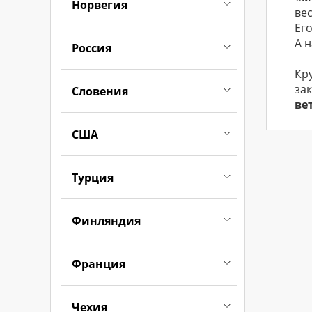
Норвегия
ве
Его
А 
Россия
Кр
за
Словения
ве
США
Турция
Финляндия
Франция
Чехия