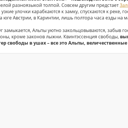
селой разноязыкой толпой. Совсем другим предстает
Зал
 узкие улочки карабкаются к замку, спускаются к реке, 
на юге Австрии, в Каринтии, лишь полтора часа езды на
уг замыкается, Альпы уютно закольцовываются, забыв го
коны, кроме законов лыжни. Квинтэссенция свободы,
вып
тер свободы в ушах – все это Альпы, величественные