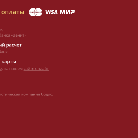
 оплаты
е,
банка «Зенит»
й расчет
банк
 карты
е
, на нашем
сайте онлайн
истическая компания Содис.