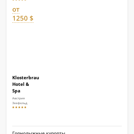
от
1250 $
Klosterbrau
Hotel &
Spa
Австрия
Зеефельд
Горнолыжные курорты