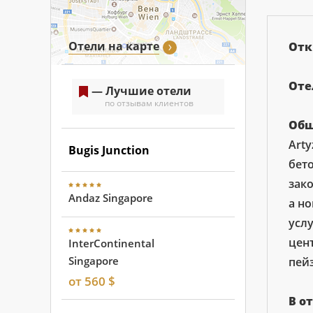
Отели на карте
Отк
Оте
— Лучшие отели
по отзывам клиентов
Общ
Arty
Bugis Junction
бет
зак
Andaz Singapore
а но
услу
цен
InterContinental
Singapore
пей
от 560 $
В о