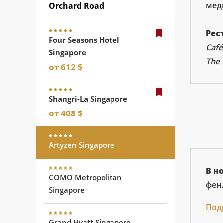
мед
Orchard Road
Рес
Four Seasons Hotel
Café
Singapore
The 
от 612 $
Shangri-La Singapore
от 408 $
Artyzen Singapore
В н
COMO Metropolitan
фен.
Singapore
Под
Grand Hyatt Singapore