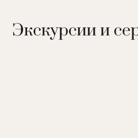
Номера
: 24 номера категории Сlassic room mountai
Redlevel room sea view, 8 – Redlevel room mountain 
Экскурсии и се
view, 12 – Redlevel junior suite, 7 – Grand ocean sui
bobois penthouse suite, номер категории Moet & ch