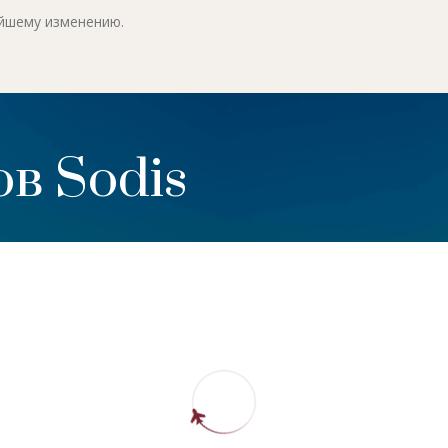
ейшему изменению.
в Sodis