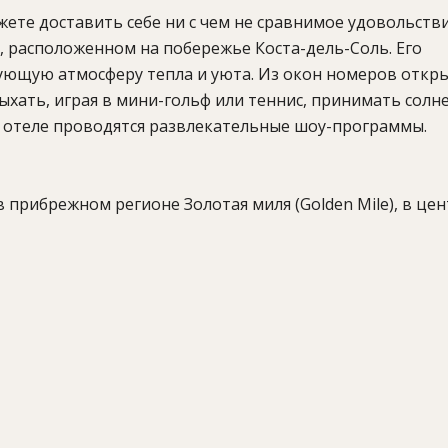
ете доставить себе ни с чем не сравнимое удовольстви
a, расположенном на побережье Коста-дель-Соль. Его
ующую атмосферу тепла и уюта. Из окон номеров откр
ыхать, играя в мини-гольф или теннис, принимать солн
 в отеле проводятся развлекательные шоу-программы.
 прибрежном регионе Золотая миля (Golden Mile), в це
PA-центр (сауна, турецкая баня, массаж, процедуры для
еннисных корта, конференц-залы, бизнес-центр, доступ