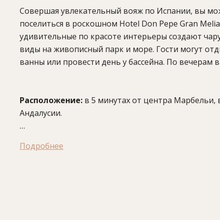
Совершая увлекательный вояж по Испании, вы мож
поселиться в роскошном Hotel Don Pepe Gran Meli
удивительные по красоте интерьеры создают чар
виды на живописный парк и море. Гости могут отд
ванны или провести день у бассейна. По вечерам
Расположение:
в 5 минутах от центра Марбельи, в
Андалусии.
Подробнее
В отеле:
3 ресторана (испанская, средиземноморская и международная кухня), бар, 2 бассейна (один открытый,
второй крытый подогреваемый), детский бассейн, S
тела), тренажерный зал, аэробика, 2 освещаемых т
Интернет, парковка.