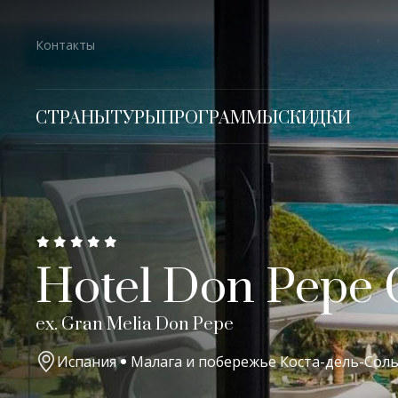
Контакты
СТРАНЫ
ТУРЫ
ПРОГРАММЫ
СКИДКИ
Hotel Don Pepe 
ex. Gran Melia Don Pepe
Испания
Малага и побережье Коста-дель-Сол