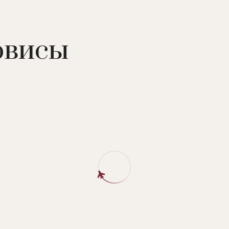
n view, 106 – номеров категории Premium room sea view, 
view, 16 – Redlevel supreme room sea view, 12 – Supreme ro
рвисы
te, номер категории Presidential suite, номер категории Ro
andon penthouse suite.