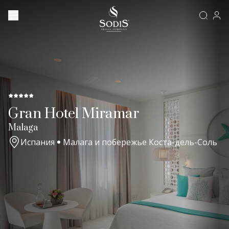
Gran Hotel Miramar
Malaga
Испания
Малага и побережье Коста-дель-Соль