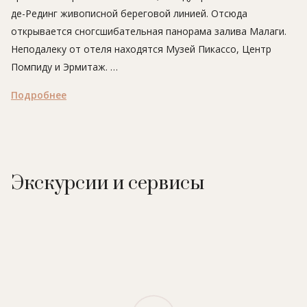
де-Рединг живописной береговой линией. Отсюда
открывается сногсшибательная панорама залива Малаги.
Неподалеку от отеля находятся Музей Пикассо, Центр
Помпиду и Эрмитаж.
Подробнее
Сам отель - настоящий шедевр! Построенный в 1926 году
королем Альфонсо XIII, он носил название A Hotel Príncipe
de Asturiase. Позже особняк служил административным
зданием, затем здесь размещался дворец правосудия, и,
наконец, в 2007 году снова открылся роскошный отель.
Экскурсии и сервисы
Сегодня, как и прежде, в гранд-отеле останавливаются
представители элиты: крупные бизнесмены и отпрыски
аристократических династий. И это не удивительно:
местоположение, сервис и кухня отеля вышевсяких похвал!
Gran Hotel Miramar окружают цветущие сады - дивное
место для неспешных прогулок в дневное время. К услугам