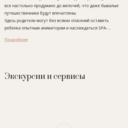
все настолько продумано до мелочей, что даже бывалые
путешественники будут впечатлены.
Здесь родители могут без всяких опасений оставить
ребенка опытным аниматорам и наслаждаться SPA-
процедурами или отдыхом на пляже. Заскучать юным
Подробнее
гостям курорта просто некогда. В Центре развития
способностей детей ожидают интереснейшие занятия в
игровой форме по уникальным методикам: английский язык,
развитие эмоционального интеллекта, эко-воспитание,
экскурсии, иппотерапия, хореография, творческие и
Экскурсии и сервисы
кулинарные мастер-классы – список можно продолжать!
Летний лагерь 'Легион Портомаринов' – мечта каждого
юного авантюриста: здесь и походы на природу, и экскурсии
в Музей катастроф, и прогулки на катере и каяках, и
посиделки у костра – отличный шанс обзавестись новыми
друзьями, обучиться командной работе и взаимовыручке и
узнать много нового и интересного!