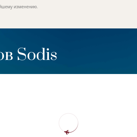
ейшему изменению.
в Sodis