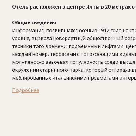
Отель расположен в центре Ялты в 20 метрах о
Общие сведения
Информация, появившаяся осенью 1912 года на стр
уровня, вызвала невероятный общественный резо
техники того времени: подъемными лифтами, цен
каждый номер, террасами с потрясающими видами 
молниеносно завоевал популярность среди высшег
окружении старинного парка, который отгоражива
меблированных итальянскими предметами интерье
Подробнее
В отеле:
ресторан, открытый подогреваемый бассей
кабинет, тренажерный зал, арт-галерея, мастер-кл
отеля: пляж.