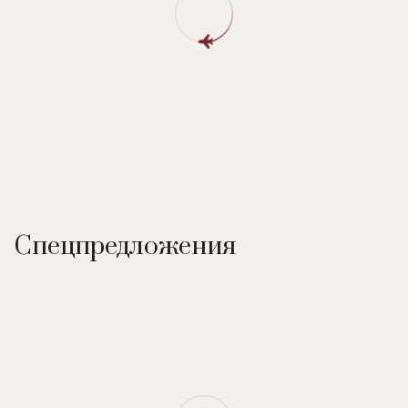
Merlet 3-bedroom, апартаменты Chalet Le Chanrossa 3-
bedroom, апартаменты Chalet Le Bel Air 4-bedroom,
апартаменты Chalet Le Signal 4-bedroom.
Спецпредложения