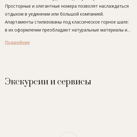
Просторные и элегантные номера позволят наслаждаться
отдыхом в уединении или большой компанией.
Апартаменты стилизованы под классическое горное шале:
в их оформлении преобладают натуральные материалы и
пастельные тона. Из высоких окон открывается вид на
Подробнее
горную панораму, от которой захватывает дух. В
большинстве номеров есть камин, у которого так приятно
собраться с семьей и друзьями после дня, проведенного на
трассах Трех долин.
Гости апартаментов Les 2 Chalets могут пользоваться
Экскурсии и сервисы
всеми сервисами отеля Le Strato, включая бесподобный
ресторан, отмеченный звездой Michelin, профессиональный
SPA-центр и прекрасно оборудованное лыжехранилище.
Номера:
апартаменты Chalet La Dent du Villard 1-bedroom,
апартаменты Chalet L'Ariondaz 2-bedroom, апартаменты
Chalet Les Pyramides 2-bedroom, апартаменты Chalet Le Roc