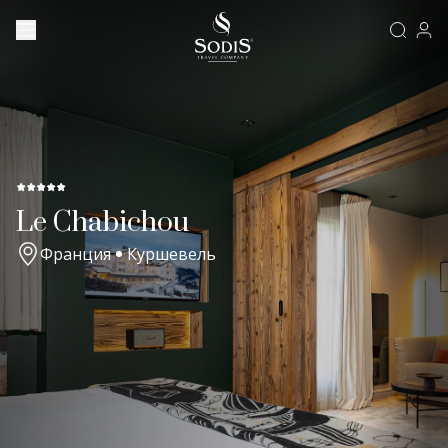
Le Chabichou
Франция
Куршевель