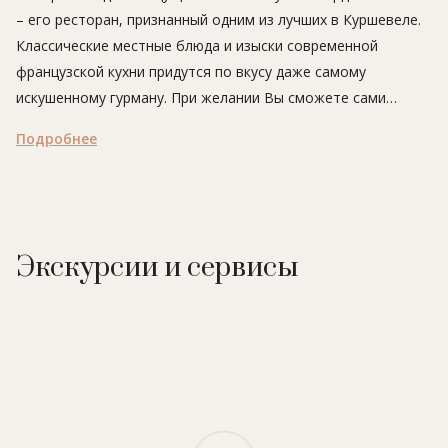
– его ресторан, признанный одним из лучших в Куршевеле.
Классические местные блюда и изыски современной
французской кухни придутся по вкусу даже самому
искушенному гурману. При желании Вы сможете сами
приобщиться к секретам кулинарного искусства: шеф-повар
Подробнее
ресторана Мишель Рошди с удовольствием устраивает
мастер-классы для гостей отеля.
Экскурсии и сервисы
Расположение:
у подножия горнолыжных склонов, в
нескольких минутах ходьбы от центра курорта Куршевель
1850.
В отеле:
ресторан 'Le Chabichou' (имеет 2 звезды гида