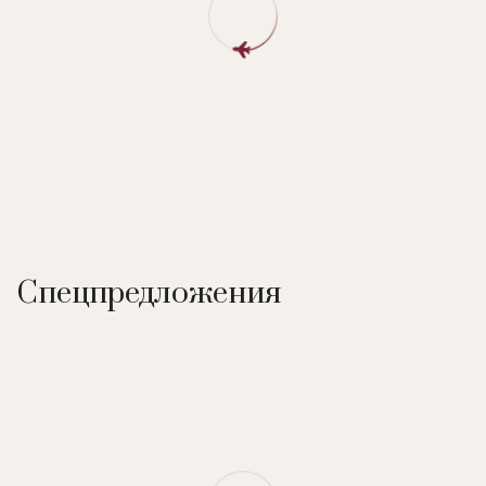
'Мишлен'. Шеф-повар - Мишель Рошеди.), бар, SPA-центр,
фитнес-центр, конференц-зал.
SPA-центр:
6 процедурных кабинетов, бассейн, джакузи,
русская баня, хамам, ледяной фонтан, соляной грот,
массажные души, массаж, скрабы, процедуры для лица и
тела.
Спецпредложения