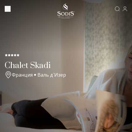
Chalet Skadi
Франция
Валь д`Изер