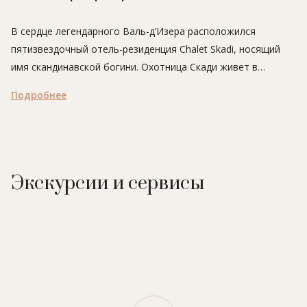
В сердце легендарного Валь-д’Изера расположился
пятизвездочный отель-резиденция Chalet Skadi, носящий
имя скандинавской богини. Охотница Скади живет в
снежных горах, и ее неизменными атрибутами считаются
Подробнее
лук и лыжи. Chalet Skadi – идеальный выбор для всех, кто
любит совмещать комфорт, широкий выбор трасс и
бесподобные пейзажи.
Дизайнеры Chalet Skadi вдохновлялись уникальной
красотой окружающей природы. Интерьер из натуральных
Экскурсии и сервисы
материалов позволяет гостям ощутить настоящий уют,
любуясь захватывающими дух видами. В некоторых
номерах имеется камин, у которого так приятно собраться
с семьей и друзьями после насыщенного дня.
Chalet Skadi находится всего в 5 минутах ходьбы от центра
Валь-д’Изера с его ресторанами, барами и бутиками,
поэтому гостям обеспечен великолепный apres-ski. Также