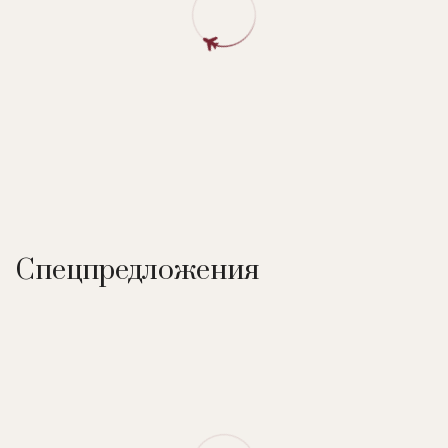
заслуживает вашего внимания SPA-центр «Les Bains du
Montana», где можно расслабиться в сауне или джакузи и
насладиться массажем и процедурами.
Расстояние до подъемника:
50 метров до остановки
бесплатного автобуса-шаттла.
В отеле:
SPA-центр (закрытый бассейн, джакузи, сауна,
хамам, массаж, рефлексология, процедуры по уходу за
лицом и телом), крытая парковка.
Спецпредложения