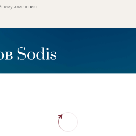
ейшему изменению.
в Sodis