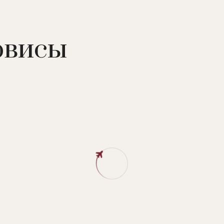
 suite, 3 ресторана, бар, SPA-центр (11 процедурных
, 2 сауны, массаж, бальнеотерапия, стоунтерапия,
я лица и тела, косметика Valmont), парикмахерская,
рвисы
ий клуб (открыт в дни школьных каникул), детская игро
ни. Блюда из мяса, рыбы, морепродуктов, десерты. Шве
, раклет, десерты. Шведский стол.
войская кухня.