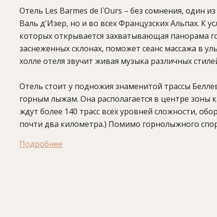
Отель Les Barmes de l`Ours – без сомнения, один
Валь д'Изер, но и во всех Французских Альпах. К у
которых открывается захватывающая панорама гор
заснеженных склонах, поможет сеанс массажа в у
холле отеля звучит живая музыка различных стилей
Отель стоит у подножия знаменитой трассы Белле
горным лыжам. Она располагается в центре зоны 
ждут более 140 трасс всех уровней сложности, об
почти два километра.) Помимо горнолыжного спор
жизни множество других удовольствий – от полето
Подробнее
Расположение:
в 140 километрах от международн
аэропорта Женевы, в 221 километре от междунар