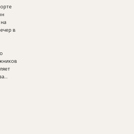
рорте
он
 на
ечер в
по
ыжников
ляет
за
родного