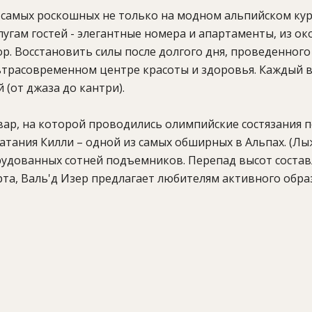
 из самых роскошных не только на модном альпийском ку
слугам гостей - элегантные номера и апартаменты, из ок
. Восстановить силы после долгого дня, проведенного
льтрасовременном центре красоты и здоровья. Каждый в
 (от джаза до кантри).
вар, на которой проводились олимпийские состязания 
катания Килли – одной из самых обширных в Альпах. (Л
орудованных сотней подъемников. Перепад высот состав
та, Валь'д Изер предлагает любителям активного обра
в на парапланах до скалолазания.
ого аэропорта Шамбери, в 177 километрах от междуна
одного аэропорта Лиона.