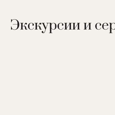
В отеле:
76 номеров, включая 27 номеров категории
кабинетов, подогреваемый бассейн, джакузи, хамам
рефлексология, скрабы, обертывания, процедуры дл
Экскурсии и се
тренажерный зал, комната для переговоров, детск
комната, услуги консьержа, гараж.
Рестораны:
La Rotisserie
– ресторан савойской кух
стол.
Le Coin Savoyard
– ресторан савойской кухни. Фондю
La Table De L’Ours
– гастрономический ресторан. Са