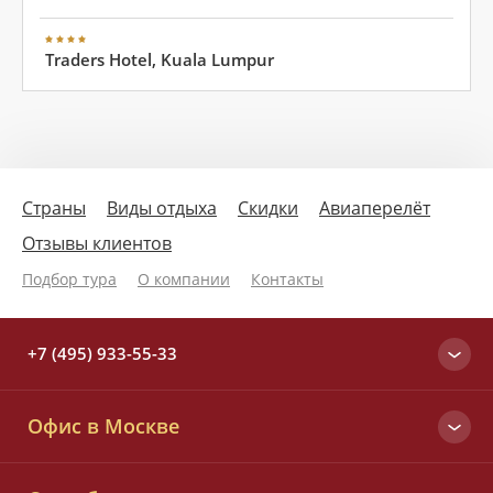
Traders Hotel, Kuala Lumpur
Страны
Виды отдыха
Скидки
Авиаперелёт
Отзывы клиентов
Подбор тура
О компании
Контакты
+7 (495) 933-55-33
Москва
Офис в Москве
+7 (495) 933-55-33
Вся Россия
Малый Татарский пер., д. 6