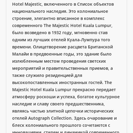
Hotel Majestic, включенного в Список объектов
национального наследия. Это колониальное
строение, элегантно вписанное в комплекс
современного The Majestic Hotel Kuala Lumpur,
было возведено в 1932 году, мгновенно став
одним из лучших отелей Куала-Лумпура того
времени. Олицетворение расцвета Британской
Малайи в предвоенные годы, это здание было
излюбленным местом проведения светских
мероприятий и правительственных приемов, а
также служило резиденцией для
высокопоставленных иностранных гостей. The
Majestic Hotel Kuala Lumpur прекрасно передает
атмосферу роскоши и успеха, богатое культурное
наследие и славу своего предшественника,
являясь частью элитной цепочки исторических
отелей Autograph Collection. Здесь очарование и
блеск колониального прошлого сочетаются с
инновациями, стилем и динамикой современного