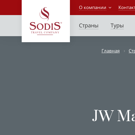
О компании
Контак
Страны
Туры
Главная
Ст
JW Ma