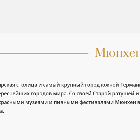
Мюнхе
арская столица и самый крупный город южной Германи
ереснейших городов мира. Со своей Старой ратушей и
красными музеями и пивными фестивалями Мюнхен все
а.