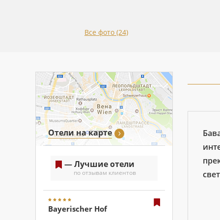
Все фото (24)
Отели на карте
Бав
инт
пре
— Лучшие отели
по отзывам клиентов
свет
Bayerischer Hof