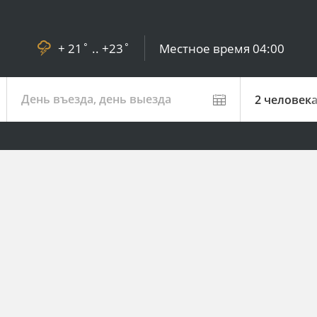
+ 21˚ .. +23˚
Местное время
04:00
День въезда, день выезда
2 человек