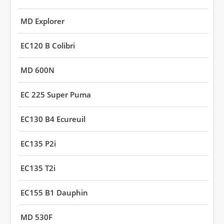
MD Explorer
EC120 B Colibri
MD 600N
EC 225 Super Puma
EC130 B4 Ecureuil
EC135 P2i
EC135 T2i
EC155 B1 Dauphin
MD 530F