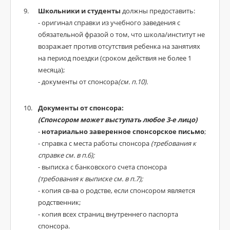
Школьники и студенты
должны предоставить:
- оригинал справки из учебного заведения с
обязательной фразой о том, что школа/институт не
возражает против отсутствия ребенка на занятиях
на период поездки (сроком действия не более 1
месяца);
- документы от спонсора
(см. п.10).
Документы от спонсора:
(Спонсором может выступать любое 3-е лицо)
-
нотариально заверенное спонсорское письмо
;
- справка с места работы спонсора
(требования к
справке см. в п.6);
- выписка с банковского счета спонсора
(требования к выписке см. в п.7);
- копия св-ва о родстве, если спонсором является
родственник;
- копия всех страниц внутреннего паспорта
спонсора.