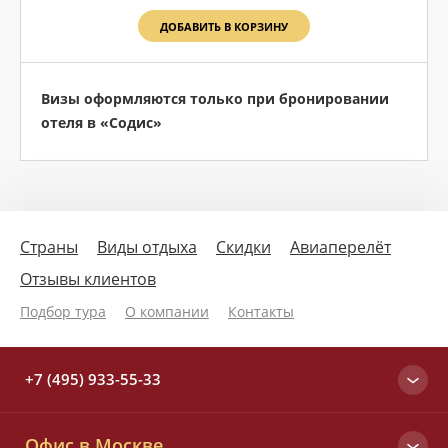
ДОБАВИТЬ В КОРЗИНУ
Визы оформляются только при бронировании
отеля в «Содис»
Страны
Виды отдыха
Скидки
Авиаперелёт
Отзывы клиентов
Подбор тура
О компании
Контакты
+7 (495) 933-55-33
Москва
Офис в Москве
+7 (495) 933-55-33