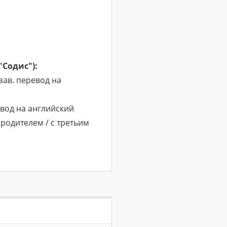
Содис"):
зав. перевод на
евод на английский
родителем / с третьим