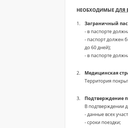
НЕОБХОДИМЫЕ
ДЛЯ 
Заграничный пас
- в паспорте должн
- паспорт должен 
до 60 дней);
- в паспорте должн
Медицинская стр
Территория покрыт
Подтверждение п
В подтверждении д
- данные всех учас
- сроки поездки;