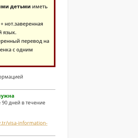
ими детьми
иметь
+ нот.заверенная
 язык.
еренный перевод на
енка с одним
формацией
 нужна
 90 дней в течение
.tr/visa-information-