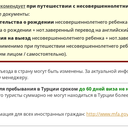
екомендует
при путешествии с несовершеннолетн
е документы:
етельства о рождении
несовершеннолетнего ребенка 
а о рождении + нот.заверенный перевод на английский
сия на выезд
несовершеннолетнего ребенка + нот.зав
применимо при путешествии несовершеннолетнего реб
им лицом / самостоятельно).
ъезда в страну могут быть изменены. За актуальной ин
 менеджеру.
ля пребывания в Турции сроком
до 60 дней виза не
о туристы суммарно не могут находиться в Турции более
!
ация для всех иностранных граждан:
http://www.mfa.gov