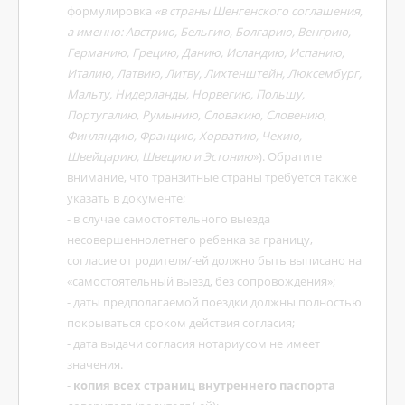
формулировка
«в страны Шенгенского соглашения,
а именно: Австрию, Бельгию, Болгарию, Венгрию,
Германию, Грецию, Данию, Исландию, Испанию,
Италию, Латвию, Литву, Лихтенштейн, Люксембург,
Мальту, Нидерланды, Норвегию, Польшу,
Португалию, Румынию, Словакию, Словению,
Финляндию, Францию, Хорватию, Чехию,
Швейцарию, Швецию и Эстонию
»). Обратите
внимание, что транзитные страны требуется также
указать в документе;
- в случае самостоятельного выезда
несовершеннолетнего ребенка за границу,
согласие от родителя/-ей должно быть выписано на
«самостоятельный выезд, без сопровождения»;
- даты предполагаемой поездки должны полностью
покрываться сроком действия согласия;
- дата выдачи согласия нотариусом не имеет
значения.
-
копия всех страниц внутреннего паспорта