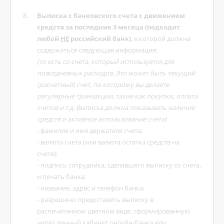
Выписка с банковского счета с движением
средств за последние 3 месяца (подходит
любой
НЕ
российский банк)
, в которой должна
содержаться следующая информация:
(то есть со счета, который используется для
повседневных расходов. Это может быть текущий
(расчетный) счет, по которому вы делаете
регулярные транзакции, такие как покупки, оплата
счетов и т.д. Выписка должна показывать наличие
средств и активное использование счета)
- фамилия и имя держателя счета;
- валюта счета (или валюта остатка средств на
счете);
- подпись сотрудника, сделавшего выписку со счета,
и печать банка;
- название, адрес и телефон банка;
- разрешено предоставить выписку в
распечатанном цветном виде, сформированную
через личный кабинет онлайн-банка или