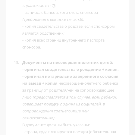
справке см. в п.7);
- выписка с банковского счета спонсора
(требования к выписке см. в п.8);
- копия свидетельства о родстве, если спонсором
является родственник;
- копия всех страниц внутреннего паспорта
спонсора.
Документы на несовершеннолетних детей:
- оригинал свидетельства о рождении + копия;
- оригинал нотариально заверенного согласия
на выезд + копия
несовершеннолетнего ребенка
за границу от родителя/-ей на сопровождающее
лицо
(предоставляется в том случае, если ребенок
совершает поездку с одним из родителей, в
сопровождении третьего лица или
самостоятельно)
.
В документе должны быть указаны:
- страна, куда планируется поездка (обязательная