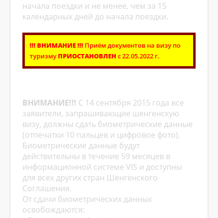
начала поездки и не менее, чем за 15
календарных дней до начала поездки.
!!! ВНИМАНИЕ !!!
Приём документов на визу по
туризму
ПРИОСТАНОВЛЕН
с 22.05.2022 г.
ВНИМАНИЕ!!!
С 14 сентября 2015 года все
заявители, запрашивающие шенгенскую
визу, должны сдать биометрические данные
(отпечатки 10 пальцев и цифровое фото).
Биометрические данные будут
действительны в течение 59 месяцев в
информационной системе VIS и доступны
для всех других стран Шенгенского
Соглашения.
От сдачи биометрических данных
освобождаются: