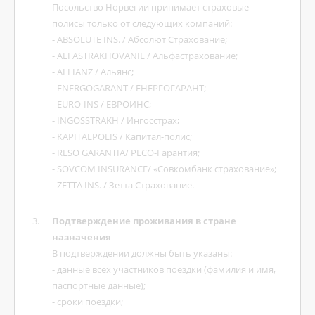
Посольство Норвегии принимает страховые
полисы только от следующих компаний:
- ABSOLUTE INS. / Абсолют Страхование;
- ALFASTRAKHOVANIE / Альфастрахование;
- ALLIANZ / Альянс;
- ENERGOGARANT / ЕНЕРГОГАРАНТ;
- EURO-INS / EBPOИHC;
- INGOSSTRAKH / Ингосстрах;
- KAPITALPOLIS / Капитал-полис;
- RESO GARANTIA/ РЕСО-Гарантия;
- SOVCOM INSURANCE/ «Совкомбанк страхование»;
- ZETTA INS. / Зетта Страхование.
Подтверждение проживания в стране
назначения
В подтверждении должны быть указаны:
- данные всех участников поездки (фамилия и имя,
паспортные данные);
- сроки поездки;