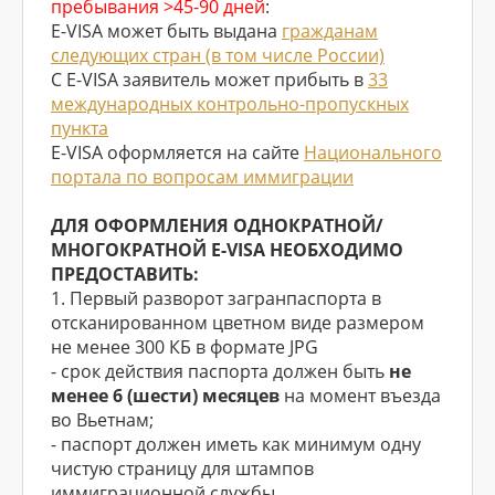
пребывания >45-90 дней
:
E-VISA может быть выдана
гражданам
следующих стран (в том числе России)
С E-VISA заявитель может прибыть в
33
международных контрольно-пропускных
пункта
E-VISA оформляется на сайте
Национального
портала по вопросам иммиграции
ДЛЯ ОФОРМЛЕНИЯ ОДНОКРАТНОЙ/
МНОГОКРАТНОЙ E-VISA НЕОБХОДИМО
ПРЕДОСТАВИТЬ:
1. Первый разворот загранпаспорта в
отсканированном цветном виде размером
не менее 300 КБ в формате JPG
- cрок действия паспорта должен быть
не
менее 6 (шести) месяцев
на момент въезда
во Вьетнам;
- паспорт должен иметь как минимум одну
чистую страницу для штампов
иммиграционной службы.