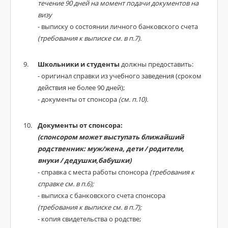
течение 90 дней на момент подачи документов на
визу
- выписку о состоянии личного банковского счета
(требования к выписке см. в п.7).
Школьники и студенты
должны предоставить:
- оригинал справки из учебного заведения (сроком
действия не более 90 дней);
- документы от спонсора
(см. п.10).
Документы от спонсора:
(спонсором может выступать ближайший
родственник: муж/жена, дети / родители,
внуки / дедушки,бабушки)
- справка с места работы спонсора
(требования к
справке см. в п.6);
- выписка с банковского счета спонсора
(требования к выписке см. в п.7);
- копия свидетельства о родстве;