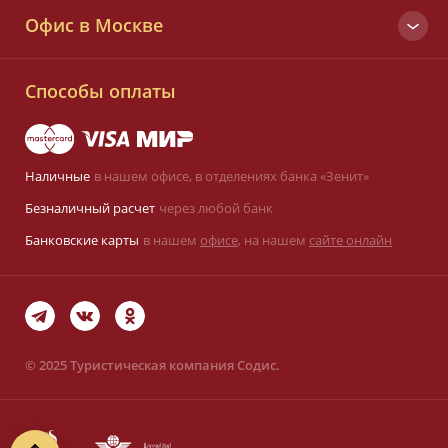
Москва
Офис в Москве
+7 (495) 933-55-33
Вся Россия
Малый Татарский пер., д. 6
8 (800) 700-25-33
Способы оплаты
Заказать звонок
Наличные
в нашем офисе,
в отделениях банка «Зенит»
Оставить заявку
Безналичный расчет
через любой банк
sodis@sodis.ru
Банковские карты
в нашем
офисе
, на нашем
сайте онлайн
Карта сайта
Политика обработки
персональных данных
©
2025 Туристическая компания Содис.