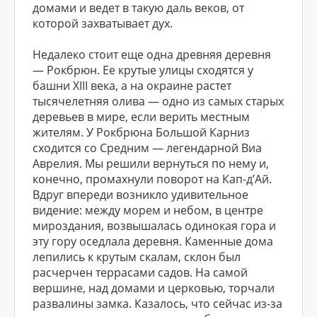
домами и ведет в такую даль веков, от
которой за­хватывает дух.
Недалеко стоит еще одна древняя деревня
— Рок­брюн. Ее крутые улицы сходятся у
башни XIII века, а на окраине растет
тысячелетняя олива — одно из самых старых
деревьев в мире, если верить местным
жителям. У Рокбрюна Большой Карниз
сходится со Средним — легендарной Виа
Аврелия. Мы решили вернуться по нему и,
конечно, промахнули поворот на Кап-д’Ай.
Вдруг впереди возникло удивительное
видение: между морем и небом, в центре
мироздания, возвышалась одинокая гора и
эту гору оседлала деревня. Каменные дома
лепились к крутым скалам, склон был
расчерчен террасами садов. На самой
вершине, над домами и церковью, торчали
развалины замка. Казалось, что сейчас из-за