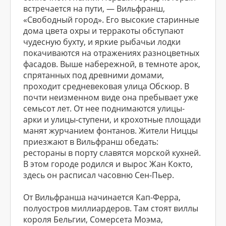
встречается на пути, — Вильфранш,
«Свободный город». Его высокие старинные
дома цвета охры и терракоты обступают
чудесную бухту, и яркие рыбачьи лодки
покачиваются на отражениях разноцветных
фасадов. Выше набережной, в темноте арок,
спрятанных под древними домами,
проходит средневековая улица Обскюр. В
почти неизменном виде она пребывает уже
семьсот лет. От нее поднимаются улицы-
арки и улицы-ступени, и крохотные площади
манят журчанием фонтанов. Жители Ниццы
приезжают в Вильфранш обедать:
рестораны в порту славятся морской кухней.
В этом городе родился и вырос Жан Кокто,
здесь он расписал часовню Сен-Пьер.
От Вильфранша начинается Кап-Ферра,
полуостров миллиардеров. Там стоят виллы
короля Бельгии, Сомерсета Моэма,