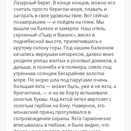
Лазурный Берег. В конце концов, можно его
считать просто берегом моря, плавать и
загорать в свое удовольствие. Вот сейчас
позавтракаем — и пойдем на пляж. Мы
вышли на балкон и замерли. Наш отель,
скромный «Пьер и Ваканс», висел в
поднебесной высоте, прилепившись к
крутому склону горы. Под нашим балконом
качались верхушки кипарисов, далеко вниз
уходили улицы желтых и розовых домиков, а
дальше, в полнеба и в полмира, сияло под
утренним солнцем бескрайнее золотое
море. По морю шла под парусами очень
большая яхта — может быть, уже и не яхта, а
бригантина, — и на ее борту вспыхивали
золотые буквы. Над яхтой летел вертолет с
золотым гербом на боку. Наверное, это
монакский принц прогуливался в
сопровождении охраны. Яхта гармонично
вписывалась в пейзаж, и было видно, что