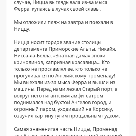
случае, Ницца выглядывала из-за мыса
Ферра, купаясь в лучах своей славы.
Мы отложили пляж на завтра и поехали в
Ниццу.
Ницца носит гордое звание столицы
департамента Приморские Альпы. Никайя,
Нисса-ла-Белла, «Знатная дама» эпохи
кринолинов, капризная красавица... Кто
только не прославлял ее, кто только не
прогуливался по Английскому променаду!
Мы выехали из-за мыса Ферра и вышли из
машины. Перед нами лежал Старый порт, а
вокруг него гигантским амфитеатром
поднимался над бухтой Ангелов город, и
огромный паром, уходивший на Корсику,
озвучил картину тугим прощальным гудком.
Самая знаменитая часть Ниццы, Променад
дез-Англе, вовсе не является самой красивой