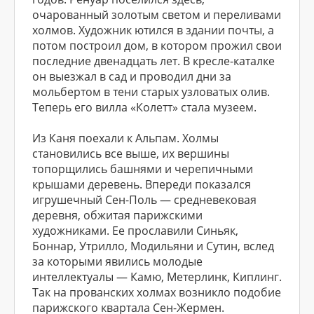
очарованный золотым светом и переливами
холмов. Художник ютился в здании почты, а
потом построил дом, в котором прожил свои
последние двенадцать лет. В кресле-каталке
он выезжал в сад и проводил дни за
мольбертом в тени старых узловатых олив.
Теперь его вилла «Колетт» стала музеем.
Из Каня поехали к Альпам. Холмы
становились все выше, их вершины
топорщились башнями и черепичными
крышами деревень. Впереди показался
игрушечный Сен-Поль — средневековая
деревня, обжитая парижскими
художниками. Ее прославили Синьяк,
Боннар, Утрилло, Модильяни и Сутин, вслед
за которыми явились молодые
интеллектуалы — Камю, Метерлинк, Киплинг.
Так на прованских холмах возникло подобие
парижского квартала Сен-Жермен.