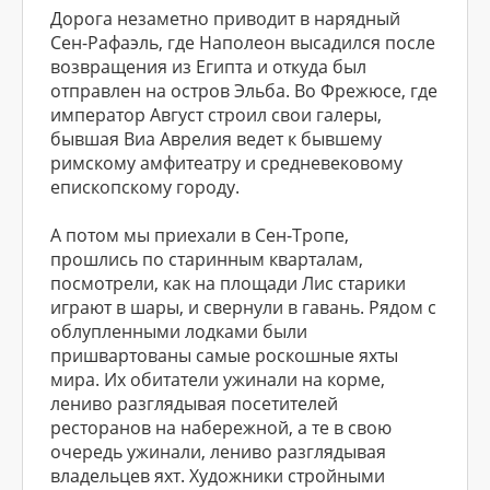
Дорога незаметно приводит в нарядный
Сен-Рафаэль, где Наполеон высадился после
возвращения из Египта и откуда был
отправлен на остров Эльба. Во Фрежюсе, где
император Август строил свои галеры,
бывшая Виа Аврелия ведет к бывшему
римскому амфитеатру и средневековому
епископскому городу.
А потом мы приехали в Сен-Тропе,
прошлись по старинным кварталам,
посмотрели, как на площади Лис старики
играют в шары, и свернули в гавань. Рядом с
облупленными лодками были
пришвартованы самые роскошные яхты
мира. Их обитатели ужинали на корме,
лениво разглядывая посетителей
ресторанов на набережной, а те в свою
очередь ужинали, лениво разглядывая
владельцев яхт. Художники стройными