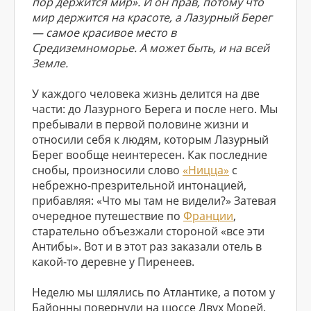
пор держится мир». И он прав, потому что
мир держится на красоте, а Лазурный Берег
— самое красивое место в
Средиземноморье. А может быть, и на всей
Земле.
У каждого человека жизнь делится на две
части: до Лазурного Берега и после него. Мы
пребывали в первой половине жизни и
относили себя к людям, которым Лазурный
Берег вообще неинтересен. Как последние
снобы, произносили слово
«Ницца»
с
небрежно-презрительной интонацией,
прибавляя: «Что мы там не видели?» Затевая
очередное путешествие по
Франции
,
старательно объезжали стороной «все эти
Антибы». Вот и в этот раз заказали отель в
какой-то деревне у Пиренеев.
Неделю мы шлялись по Атлантике, а потом у
Байонны повернули на шоссе Двух Морей.