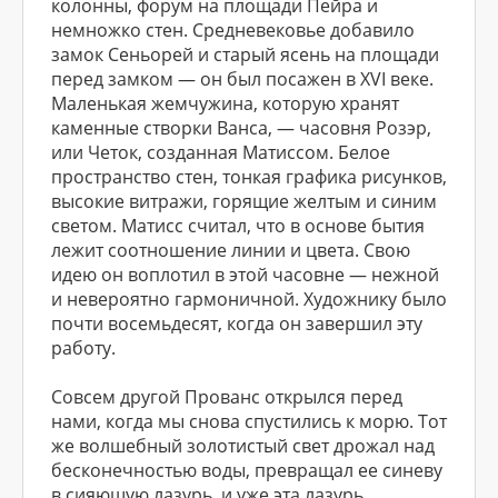
колонны, форум на площади Пейра и
немножко стен. Средневековье добавило
замок Сеньорей и старый ясень на площади
перед замком — он был посажен в ХVI веке.
Маленькая жемчужина, которую хранят
каменные створки Ванса, — часовня Розэр,
или Четок, созданная Матиссом. Белое
пространство стен, тонкая графика рисунков,
высокие витражи, горящие желтым и синим
светом. Матисс считал, что в основе бытия
лежит соотношение линии и цвета. Свою
идею он воплотил в этой часовне — нежной
и невероятно гармоничной. Художнику было
почти восемьдесят, когда он завершил эту
работу.
Совсем другой Прованс открылся перед
нами, когда мы снова спустились к морю. Тот
же волшебный золотистый свет дрожал над
бесконечностью воды, превращал ее синеву
в сияющую лазурь, и уже эта лазурь