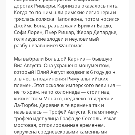
дорогах Ривьеры. Карнизов оказалось пять.
Когда-то по ним шли римские легионеры и
тряслась коляска Наполеона, потом носился
Джеймс Бонд, разъезжали Брижит Бардо,
Софи Лорен, Пьер Ришар, Жерар Депардье,
голливудские злодеи и неуловимый
разбушевавшийся Фантомас.
Мы выбрали Большой Карниз — бывшую
Виа Августа. Она украшена монументом,
который Юлий Август воздвиг в 6 году до н.
э. в честь подчинения Риму альпийских
племен. Этот осколок имперского величия —
не то храм, не то колоннада — стоит над
княжеством Монако, недалеко от деревни
Ла-Тюрби. Деревня в те времена так и
называлась — Трофей Августа. К памятнику-
трофею идет улица Графа де Сессоль. Узкая
мостовая, отполированная временем,
окружена средневековыми каменными