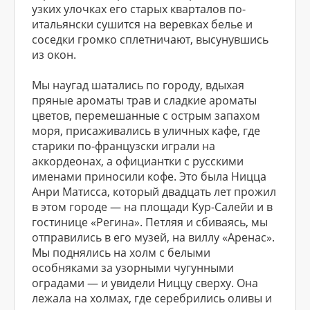
узких улочках его старых кварталов по-
итальянски сушится на веревках белье и
соседки громко сплетничают, высунувшись
из окон.
Мы наугад шатались по городу, вдыхая
пряные ароматы трав и сладкие ароматы
цветов, перемешанные с острым запахом
моря, присаживались в уличных кафе, где
старики по-французски играли на
аккордеонах, а официантки с русскими
именами приносили кофе. Это была Ницца
Анри Матисса, который двадцать лет прожил
в этом городе — на площади Кур-Салейи и в
гостинице «Регина». Петляя и сбиваясь, мы
отправились в его музей, на виллу «Аренас».
Мы поднялись на холм с белыми
особняками за узорными чугунными
оградами — и увидели Ниццу сверху. Она
лежала на холмах, где серебрились оливы и