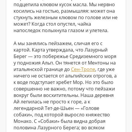
подцепила клювом кусок масла. Мы нервно
косились на гостью, размышляя: может она
стукнуть железным клювом по голове или не
может? Когда стол опустел, чайка
напоследок полыхнула глазом и улетела.
А мы занялись пейзажем, сличая его с
картой. Карта утверждала, что Лазурный
Берег — это побережье Средиземного моря
у подножия Альп. Он тянется от Ментоны на
итальянской границе до
Сен-Тропе
, где уже
ничего не остается от альпийских отрогов, а
к воде подступает хребет Мор. Но это было
совершенно не важно, потому что пейзажи
вокруг были восхитительны. Наша деревня
Ай лепилась не просто к горе, а к
легендарной Тет-де-Шьен — «Голове
собаки», под которой выросло княжество
Монако. С «Собаки» была видна добрая
половина Лазурного Берега; во всяком