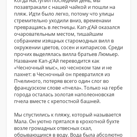
Когда наступил последний день, мы
позавтракали с нашей чайкой и пошли на
пляж. Идти было легко, потому что улицы
стремительно уходили вниз, временами
превращаясь в лестницы. Кап-д’Ай оказался
очаровательным местом, тишайшим
собранием изящных старомодных вилл в
окружении цветов, сосен и кипарисов. Среди
прочих выделялась вилла братьев Люмьер.
Название Кап-д’Ай переводится как
«Чесночный мыс», но чесноком там и не
пахнет: в Чесночный он превратился из
Пчелиного, потеряв всего один слог во
французском слове «пчела». Только на гербе
города осталась золотая наполеоновская
пчела вместе с крепостной башней.
Мы спустились к пляжу, который называется
Мала. Он уютно прятался в крохотной бухте
возле громадных отвесных скал,
обрывающихся в воду. Вода была абсолютно