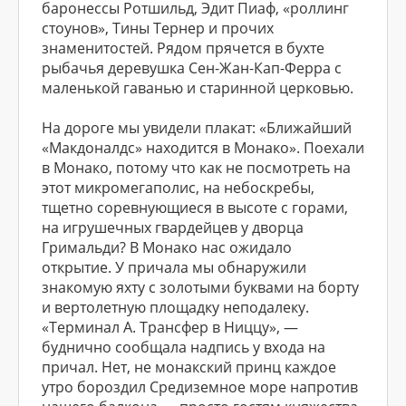
баронессы Ротшильд, Эдит Пиаф, «роллинг
стоунов», Тины Тернер и прочих
знаменитостей. Рядом прячется в бухте
рыбачья деревушка Сен-Жан-Кап-Ферра с
маленькой гаванью и старинной церковью.
На дороге мы увидели плакат: «Ближайший
«Макдоналдс» находится в Монако». Поехали
в Монако, потому что как не посмотреть на
этот микромегаполис, на небоскребы,
тщетно соревнующиеся в высоте с горами,
на игрушечных гвардейцев у дворца
Гримальди? В Монако нас ожидало
открытие. У причала мы обнаружили
знакомую яхту с золотыми буквами на борту
и вертолетную площадку неподалеку.
«Терминал А. Трансфер в Ниццу», —
буднично сообщала надпись у входа на
причал. Нет, не монакский принц каждое
утро бороздил Средиземное море напротив