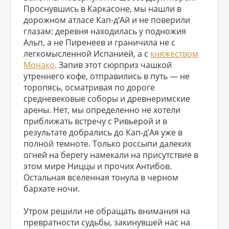
Проснувшись в Каркасоне, мы нашли в
дорожном атласе Кап-д’Ай и не поверили
глазам: деревня находилась у подножия
Альп, а не Пиренеев и граничила не с
легкомысленной Испанией, а с
княжеством
Монако
. Запив этот сюрприз чашкой
утреннего кофе, отправились в путь — не
торопясь, осматривая по дороге
средневековые соборы и древнеримские
арены. Нет, мы определенно не хотели
приближать встречу с Ривьерой и в
результате добрались до Кап-д’Ая уже в
полной темноте. Только россыпи далеких
огней на берегу намекали на присутствие в
этом мире Ниццы и прочих Антибов.
Остальная вселенная тонула в черном
бархате ночи.
Утром решили не обращать внимания на
превратности судьбы, закинувшей нас на