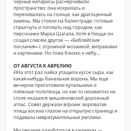
черные кипарисы расчерчивали
пространство; она искрилась и
переливалась на солнце, как драгоценный
камень. Мы стояли на балюстраде, готовые
спрыгнуть и поплыть над городом, как
персонажи Марка Шагала. Хотя в Ницце он
создал совсем другое — «Библейские
послания» с огромной мозаикой, витражами
и картинами. Но тоже близко к небу...
ОТ АВГУСТА К АВРЕЛИЮ
ННа этот раз чайка утащила кусок сыра, как
какая-нибудь банальная ворона. Мы еще
вечером приготовили купальники и
пляжные полотенца, но как-то незаметно на
столе оказался мишленовский дорожный
атлас. Совет держали втроем: вороватая
птица косила глазом на открытую страницу и
подавала невразумительные реплики.
Мы решили разобраться в карнизах —