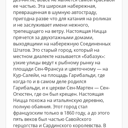
ее частью. Эта широкая набережная,
превращенная в шумную автостраду,
пригодна разве что для катания на роликах
и не заслуживает имени нежного,
трепещущего на ветру. Настоящая Ницца
прячется за двухэтажными домами,
выходящими на набережную Соединенных
Штатов. Это старый город, который на
местном диалекте называется «бабазук»:
узкие улицы ведут к рыбному рынку на
площади Сен-Франсуа и цветочному — на
Кур-Салейи, на площадь Гарибальди, где
когда-то и в самом деле родился
Гарибальди, и к церкви Сен-Мартен — Сен-
Огюстен, где он был крещен. Настоящая
Ницца похожа на итальянскую деревню,
полную обаяния. Этот город стал
французским только в 1860 году, а до этого
пять веков был частью Савойского
герцогства и Сардинского королевства. В