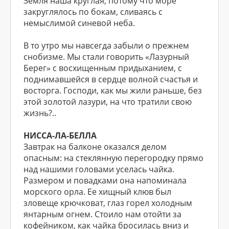
Земля наша круглая, потому что море
закруглялось по бокам, сливаясь с
немыслимой синевой неба.
В то утро мы навсегда забыли о прежнем
снобизме. Мы стали говорить «Лазурный
Берег» с восхищенным придыханием, с
поднимавшейся в сердце волной счастья и
восторга. Господи, как мы жили раньше, без
этой золотой лазури, на что тратили свою
жизнь?..
НИССА-ЛА-БЕЛЛА
Завтрак на балконе оказался делом
опасным: на стеклянную перегородку прямо
над нашими головами уселась чайка.
Размером и повадками она напоминала
морского орла. Ее хищный клюв был
зловеще крючковат, глаз горел холодным
янтарным огнем. Стоило нам отойти за
кофейником, как чайка бросилась вниз и