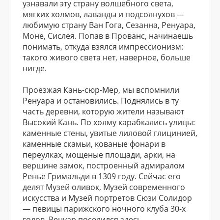
узнавали эту страну волшебного света,
мягких холмов, лаванды и подсолнухов —
любимую страну Ван Гога, Сезанна, Ренуара,
Моне, Сислея. Попав в Прованс, начинаешь
понимать, откуда взялся импрессионизм:
такого живого света нет, наверное, больше
нигде.
Проезжая Кань-сюр-Мер, мы вспомнили
Ренуара и остановились. Поднялись в ту
часть деревни, которую жители называют
Высокий Кань. По холму карабкались улицы:
каменные стены, увитые лиловой глицинией,
каменные скамьи, кованые фонари в
переулках, мощеные площади, арки, на
вершине замок, построенный адмиралом
Ренье Гримальди в 1309 году. Сейчас его
делят Музей оливок, Музей современного
искусства и Музей портретов Сюзи Солидор
— певицы парижского ночного клуба 30-х
годов. Ренуар поселился здесь,