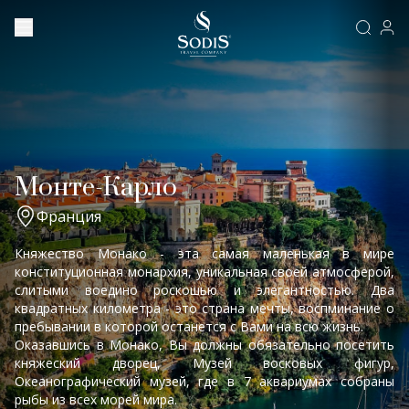
Монте-Карло
Франция
Княжество Монако - эта самая маленькая в мире
конституционная монархия, уникальная своей атмосферой,
слитыми воедино роскошью и элегантностью. Два
квадратных километра - это страна мечты, воспминание о
пребывании в которой останется с Вами на всю жизнь.
Оказавшись в Монако, Вы должны обязательно посетить
княжеский дворец, Музей восковых фигур,
Океанографический музей, где в 7 аквариумах собраны
рыбы из всех морей мира.