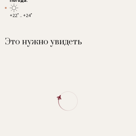
Погода:
+22˚ .. +24˚
Это нужно увидеть