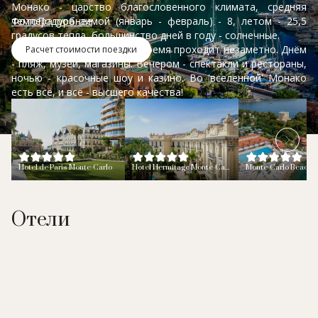
Монако - царство благословенного климата, средняя
Фото
температура зимой (январь - февраль) - 8, летом - 25,5
Подробнее
градусов тепла, большинство дней в году - солнечные.
В Монако и Монте-Карло время проходит незаметно. Днём
Расчет стоимости поездки
- пляж, музеи, магазины. Вечером - спектакли и рестораны,
ночью - красочные шоу и казино. Во 'вселенной' Монако
есть всё, и всё - высшего качества!
Hotel de Paris Monte-Carlo
Hotel Hermitage Monte-Carlo
Отели