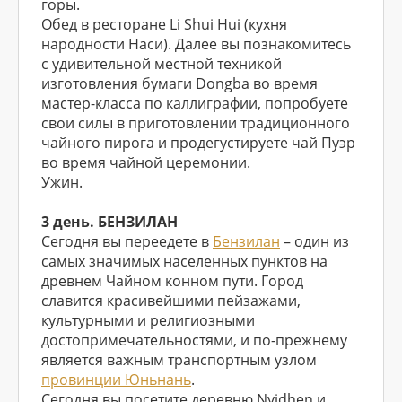
горы.
Обед в ресторане Li Shui Hui (кухня
народности Наси). Далее вы познакомитесь
с удивительной местной техникой
изготовления бумаги Dongba во время
мастер-класса по каллиграфии, попробуете
свои силы в приготовлении традиционного
чайного пирога и продегустируете чай Пуэр
во время чайной церемонии.
Ужин.
3 день. БЕНЗИЛАН
Сегодня вы переедете в
Бензилан
– один из
самых значимых населенных пунктов на
древнем Чайном конном пути. Город
славится красивейшими пейзажами,
культурными и религиозными
достопримечательностями, и по-прежнему
является важным транспортным узлом
провинции Юньнань
.
Сегодня вы посетите деревню Nyidhen и