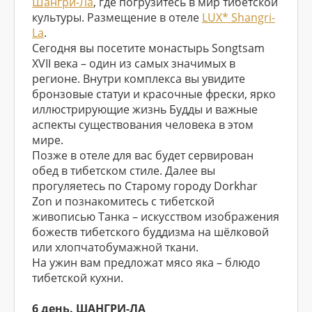
Шангри-Ла
, где погрузитесь в мир тибетской
культуры. Размещение в отеле
LUX* Shangri-
La
.
Сегодня вы посетите монастырь Songtsam
XVII века – один из самых значимых в
регионе. Внутри комплекса вы увидите
бронзовые статуи и красочные фрески, ярко
иллюстрирующие жизнь Будды и важные
аспекты существования человека в этом
мире.
Позже в отеле для вас будет сервирован
обед в тибетском стиле. Далее вы
прогуляетесь по Старому городу Dorkhar
Zon и познакомитесь с тибетской
живописью Танка – искусством изображения
божеств тибетского буддизма на шёлковой
или хлопчатобумажной ткани.
На ужин вам предложат мясо яка – блюдо
тибетской кухни.
6 день. ШАНГРИ-ЛА