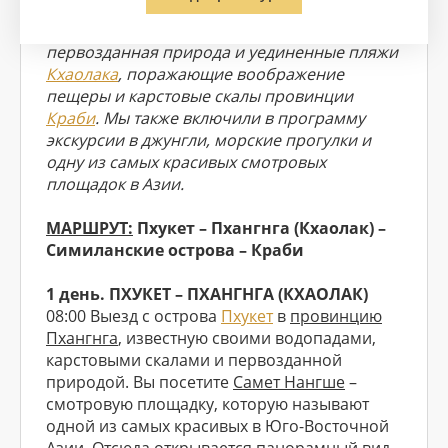
курортами
Таиланда
и хотите чего-то
нового, - эта программа для вас. В ней есть
первозданная природа и уединенные пляжи
Кхаолака
, поражающие воображение
пещеры и карстовые скалы провинции
Краби
. Мы также включили в программу
экскурсии в джунгли, морские прогулки и
одну из самых красивых смотровых
площадок в Азии.
МАРШРУТ:
Пхукет – Пхангнга (Кхаолак) –
Симиланские острова – Краби
1 день. ПХУКЕТ – ПХАНГНГА (КХАОЛАК)
08:00 Выезд с острова
Пхукет
в
провинцию
Пхангнга
, известную своими водопадами,
карстовыми скалами и первозданной
природой. Вы посетите
Самет Нангше
–
смотровую площадку, которую называют
одной из самых красивых в Юго-Восточной