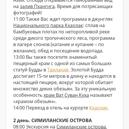
Азии. Отсюда открывается панорамный вид
на
залив Пхангнга
. Время для потрясающих
фотографий!
11:00 Также Вас ждет программа в джунглях
Национального парка Кхаолак
: сплав на
бамбуковых плотах по неторопливой реке
среди дикого тропического леса, программа
в лагере слонов (катание и купание – по
желанию), обед и посещение водопада.
13:00 Вы также посетите знаменитый
пещерный храм с одной из самых больших
статуй Будды в
Таиланде
. Золотой Будда
достигает 15-ти метров в длину и находится в
настоящей пещере, вокруг которой обитает
множество диких обезьян. За эту уникальную
особенность
храм Ват Суван Куха
называют
«храмом обезьян».
14:00 Переезд в отель на курорте
Кхаолак
.
2 день. СИМИЛАНСКИЕ ОСТРОВА
08:00 Экскурсия на
Симиланские острова
,