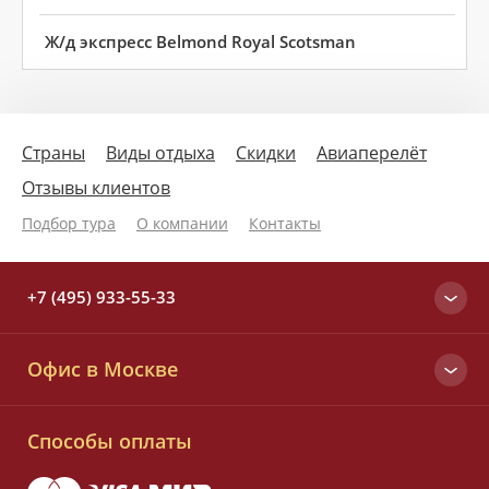
Ж/д экспресс Belmond Royal Scotsman
Страны
Виды отдыха
Скидки
Авиаперелёт
Отзывы клиентов
Подбор тура
О компании
Контакты
+7 (495) 933-55-33
Москва
Офис в Москве
+7 (495) 933-55-33
Вся Россия
Малый Татарский пер., д. 6
8 (800) 700-25-33
Способы оплаты