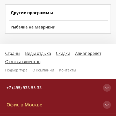
Другие программы
Рыбалка на Маврикии
Страны
Виды отдыха
Скидки
Авиаперелёт
Отзывы клиентов
Подбор тура
О компании
Контакты
+7 (495) 933-55-33
Москва
Офис в Москве
+7 (495) 933-55-33
Вся Россия
Малый Татарский пер., д. 6