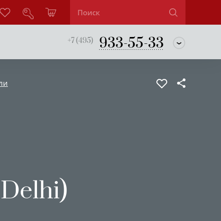
933-55-33
+7 (495)
ли
Delhi)