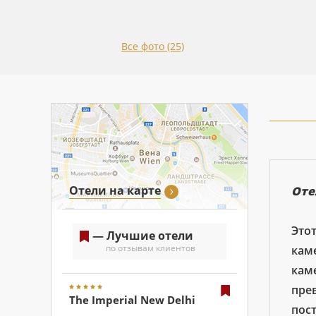
Все фото (25)
Отели на карте
Оте
Это
— Лучшие отели
по отзывам клиентов
кам
каме
пре
The Imperial New Delhi
пос