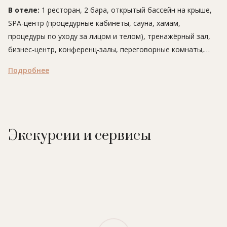
В отеле:
1 ресторан, 2 бара, открытый бассейн на крыше,
SPA-центр (процедурные кабинеты, сауна, хамам,
процедуры по уходу за лицом и телом), тренажёрный зал,
бизнес-центр, конференц-залы, переговорные комнаты,
услуги консьержа.
Подробнее
Рестораны и бары:
Virens
- ресторан. Вегетарианское
меню. Концепция открытой кухни. Шеф-повар – Родриго де
ла Калье (1 звезда Michelin).
Azimuth Rooftop Bar
- бар на крыше. Салаты, закуски,
Экскурсии и сервисы
коктейли. Есть открытая терраса. Панорамный вид на
город.
Virens Bar
- бар. Авторские коктейли, закуски, тапас.