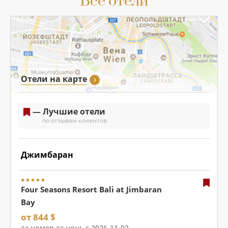
Все отели
Отели на карте
— Лучшие отели
по отзывам клиентов
Джимбаран
Four Seasons Resort Bali at Jimbaran
Bay
от 844 $
за номер за ночь с 2026-11-02