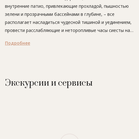
внутренние патио, привлекающие прохладой, пышностью
зелени и прозрачными бассейнами в глубине, – все
располагает насладиться чудесной тишиной и уединением,
провести расслабляющие и неторопливые часы сиесты на
верандах отеля и вновь обрести душевное равновесие.
Подробнее
Отель La Residencia, A Belmond Hotel – это воплощение
элегантности и романтизма. В распоряжении гостей
четыре здания, в которых расположены номера, галереи,
Экскурсии и сервисы
рестораны и бары. К зданиям прилегают открытые террасы
и веранды, обвитые виноградными лозами. Интерьеры и
архитектура отеля полностью соответствуют
традиционному майоркскому стилю. Старинная мебель и
милые антикварные вещицы придают отелю особый шарм.