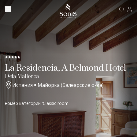
La Residencia, A Belmond Hotel
Deia Mallorca
Испания
Майорка (Балеарские о-ва)
номер категории 'Classic room'