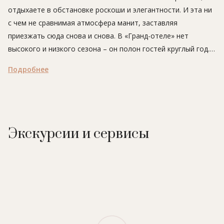
отдыхаете в обстановке роскоши и элегантности. И эта ни
с чем не сравнимая атмосфера манит, заставляя
приезжать сюда снова и снова. В «Гранд-отеле» нет
высокого и низкого сезона – он полон гостей круглый год.
Подробнее
Расположение:
в окружении частного парка, в 5 минутах
езды от знаменитой виллы Ротшильд, в 15 км от
международного аэропорта Ниццы.
В отеле:
73 номера, включая 24 номера категории suite,
Экскурсии и сервисы
вилла, SPA-центр (6 процедурных кабинетов, закрытый
бассейн), детский клуб, конференц-зал, пляжный клуб на
берегу моря с летним рестораном, открытым
подогреваемым бассейном с морской водой и детским
бассейном. До клуба гостей доставляет фуникулер.
Рестораны и бары:
Le Cap
– гастрономический ресторан.