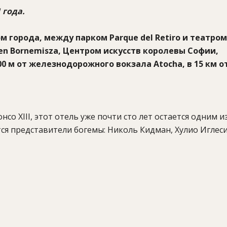
 года.
города, между парком Parque del Retiro и театром
ssen Bornemisza, Центром искусств королевы Софии,
 м от железнодорожного вокзала Atocha, в 15 км о
о XIII, этот отель уже почти сто лет остается одним и
ся представители богемы: Николь Кидман, Хулио Иглеси
е политические деятели: Тони Блэр, Коффи Аннан, Билл
дном из самых престижных районов Мадрида – между п
 рядом с музеями Prado и Thyssen Bornemisza, Центром ис
рогулки по великолепным аллеям этого парка было ра
тв. Обычно такие прогулки заканчивались обедом на о
ое общество. Кстати, гастрономическую составляющую 
a, чей ресторан в Аликанте удостоился 3 звезд гида Mic