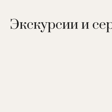
Интерьеры от парижских дизайнеров Gilles & Boiss
современный минимализм – а любители роскоши н
в башне отеля, откуда открываются потрясающие 
Экскурсии и се
В отеле:
153 номера, в том числе 53 номера категор
подогреваемый бассейн, сенсорный душ, парная, м
зал, 2 конференц-зала (до 400 человек).
Рестораны и бары:
Quique Dacosta Restaurant
– га
Palm Court
– ресторан. Сервируются чаепития.
The Ritz Garden
– ресторан. Расположен на открыто
The Ritz Bar
– бар. Коктейли.
Champagne Bar
– бар. Шампанское, закуски.