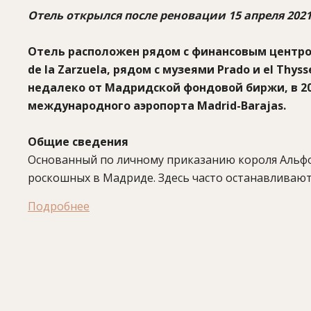
Отель открылся после реновации 15 апреля 2021
Отель расположен рядом с финансовым центром 
de la Zarzuela, рядом с музеями Prado и el Thy
недалеко от Мадридской фондовой биржи, в 200
международного аэропорта Madrid-Barajas.
Общие сведения
Основанный по личному приказанию короля Альфонс
роскошных в Мадриде. Здесь часто останавливают
Элтон Джон, Джордж Клуни и Пирс Броснан, а такж
Подробнее
Клинтон, Владимир Путин. Отель расположен в о
Parque del Retiro и театром Teatro de la Zarzuela,
королевы Софии. В прежние времена совершать п
только представителям аристократических семейс
террасе отеля, где и теперь собирается изысканн
отдыха обеспечит прославленный шеф Quique Dacost