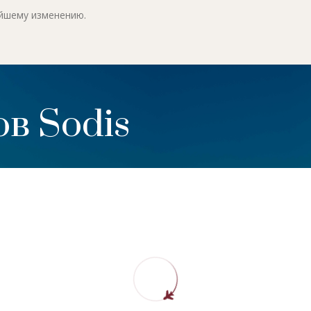
ейшему изменению.
в Sodis