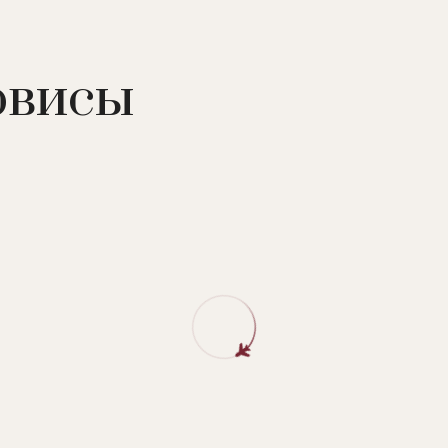
ier изящно сочетают элементы классического стиля и
аверняка захотят остановиться в одном из просторны
виды на иконический музей Прадо.
рвисы
ии suite, 3 ресторана, 2 бара, SPA-центр (закрытый
ассаж, процедуры по уходу за лицом и телом), тренаже
строномический ресторан. Шеф-повар - Quique Dacosta.
м воздухе.