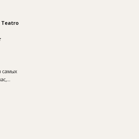
 Teatro
т
з самых
ас,
арком
кусств
зрешено
ткрытой
вашего
helin.