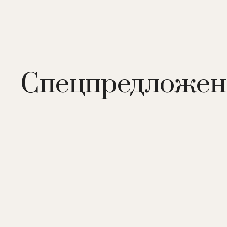
Снек-бар 'Морской'
– снек-бар. Блюда на гриле, бур
Le Paradis
– кафе. Пиво, безалкогольные напитки, 
сезонно.
Детское кафе 'Карамелька'
– кафе. Десерты, мороже
Спа-бар
- бар. Фиточай, детокс-вода. Расположен в
Спецпредложен
Медицинский центр:
диагностика, консультации 
бальнеотерапия, теплогрязелечение, электрофорез,
ванна, озокеритолечение, дециметровая терапия,
газовыми смесями, ингаляции, массаж, кислородны