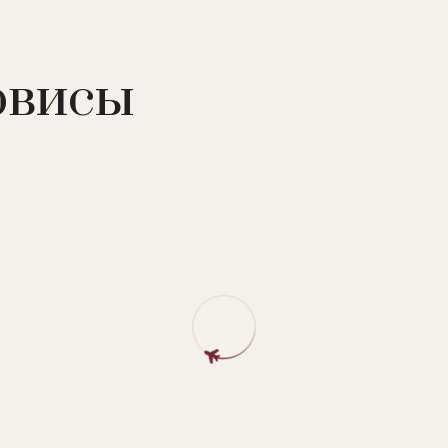
кс (закрытый подогреваемый бассейн, джакузи, сауны,
ры по уходу за лицоми телом), тренажерный зал, йога, 
ис, бадминтон, бильярд, аэрохоккей, настольный теннис,
рвисы
инавская ходьба, спортивные площадки, эко-парк, наст
тская академия спорта, детская академия кино,
банкетный зал (до 150 человек), 2 конференц-зала (до 
ан европейской, кубанской и кавказской кухни. Детско
жинов.
апитки, закуски, десерты, мороженое. Расположен в гла
езалкогольные напитки. Расположен рядом с бассейном
льные напитки, закуски.
ли, алкогольные и безалкогольные напитки. Расположен 