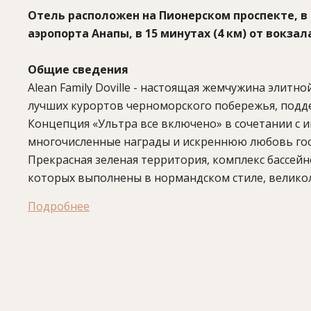
Отель расположен на Пионерском проспекте, в 7
аэропорта Анапы, в 15 минутах (4 км) от вокзала
Общие сведения
Alean Family Doville - настоящая жемчужина элитной 
лучших курортов черноморского побережья, под
Концепция «Ультра все включено» в сочетании с
многочисленные награды и искреннюю любовь гос
Прекрасная зеленая территория, комплекс бассей
которых выполнены в нормандском стиле, великол
рекреации - здесь есть все для идеального отдых
Подробнее
процедур и оздоровительных программ на основе 
французской кухни найдет путь к сердцу каждого 
В отеле:
405 номеров, ресторан, 2 кафе, 5 баров,
открытый подогреваемый бассейн для малышей, о
открытый подогреваемый бассейн с детской зоной