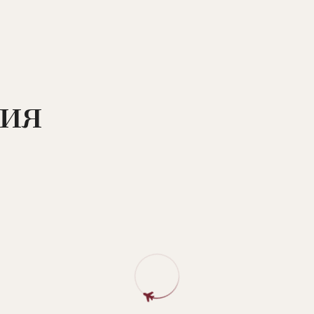
геры, закуски, напитки.
закуски, мороженое. Расположено рядом с пляжем. Откр
ное, молочные коктейли, напитки. Открыто в летний се
 спа-центре отеля.
ия
специалистов, магнитотерапия, лазеротерапия,
 ультразвуковая терапия, гальваногрязь, сухая углекис
 внутривенная терапия, спелеотерапия, водолечение, л
е коктейли.