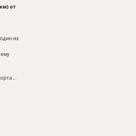
км) от
 один из
 ему
порта и
их
деврами
ами,
водой,