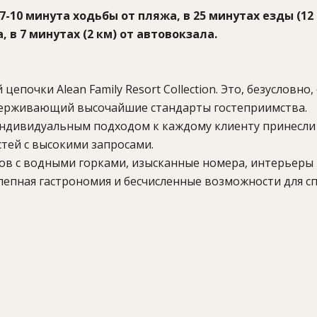
-10 минута ходьбы от пляжа, в 25 минутах езды (12 
, в 7 минутах (2 км) от автовокзала.
цепочки Alean Family Resort Collection. Это, безусловно,
держивающий высочайшие стандарты гостеприимства.
 индивидуальным подходом к каждому клиенту принесли
тей с высокими запросами.
нов с водными горками, изысканные номера, интерьеры
епная гастрономия и бесчисленные возможности для с
а. В спа-центре вас приятно поразит выбор расслабляющ
термальной воды и целебных грязей, а ресторан с ше
гурмана.
 пляж, открытый подогреваемый бассейн с водными горк
ткрытый подогреваемый бассейн с минерализованной 
, открытый бассейн рядом с медицинским центром,