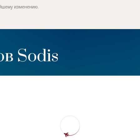
ейшему изменению.
в Sodis