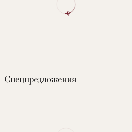
гостиной у камина, расслабиться в сауне или насладиться
японской баней «офуро» - горячей купелью на свежем
воздухе в окружении снега и льда.
Возможности для катания:
ski-in/ski-out. Гостям
предоставляется шаттл по территории курорта на
Mercedes V-class и безлимитный спуск/подъем на КД
'Олимпия'.
В комплексе:
ресторан, массажные комнаты, терренкур,
Спецпредложения
гелиотерапия, трекинг, верховая езда, рафтинг, катание на
собачьих упряжках, катание на снегоходах и квадроциклах,
хелиски, прокат горнолыжного снаряжения, прокат
автомобиля, аренда яхт, детский клуб, услуги няни, услуги
переводчика, услуги консьержа, услуги горнолыжных
инструкторов.