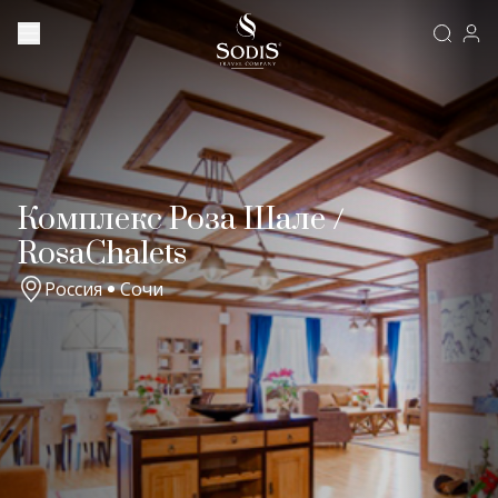
Комплекс Роза Шале /
RosaChalets
Россия
Сочи