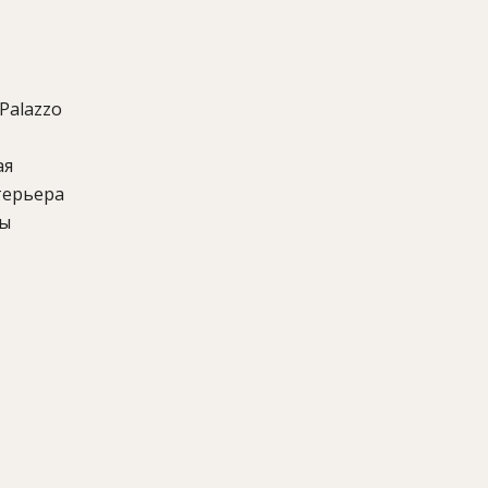
Palazzo
ая
терьера
ры