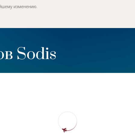
ейшему изменению.
в Sodis